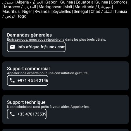
جيبوتي | Algeria / الجزائر | Gabon | Guinea | Equatorial Guinea | Comoros
| Morocco / المغرب | Madagascar | Mali | Mauritania / موريتانيا |
Mauritius | Niger | Rwanda | Seychelles | Senegal | Chad / تشاد | Tunisia
/ تونس | Togo
Demandes générales
Écrivez-nous, nous vous répondrons dans les plus brefs délais.
info.afrique.fr@unox.com
Support commercial
Appelez nos experts pour une consultation gratuite.
+971 4 554 2146
Support technique
Nos techniciens sont prêts à vous aider. Appelez-les.
+33 478173539