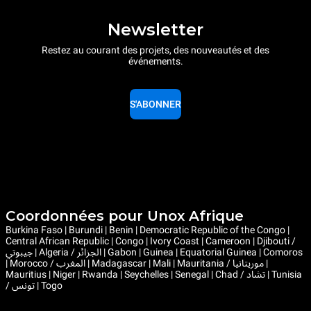
Newsletter
Restez au courant des projets, des nouveautés et des
événements.
S'ABONNER
Coordonnées pour Unox Afrique
Burkina Faso | Burundi | Benin | Democratic Republic of the Congo |
Central African Republic | Congo | Ivory Coast | Cameroon | Djibouti /
جيبوتي | Algeria / الجزائر | Gabon | Guinea | Equatorial Guinea | Comoros
| Morocco / المغرب | Madagascar | Mali | Mauritania / موريتانيا |
Mauritius | Niger | Rwanda | Seychelles | Senegal | Chad / تشاد | Tunisia
/ تونس | Togo