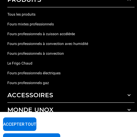
Tous les produits
Fours mixtes professionnels
Fours professionnels à cuisson accélérée
Fours professionnels à convection avec humidité
Fours professionnels à convection
Le Frigo Chaud
Fours professionnels électriques
Fours professionnels gaz
ACCESSOIRES
MONDE UNOX
Tous les accessoires
Détergents pour lavage automatique
SUPPORT
ACCEPTER TOUT
Nos bureaux dans le monde
Détergents pour lavage manuel