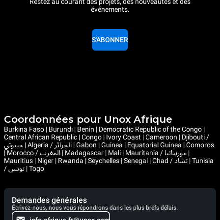
Restez au courant des projets, des nouveautés et des
événements.
S'ABONNER
Coordonnées pour Unox Afrique
Burkina Faso | Burundi | Benin | Democratic Republic of the Congo |
Central African Republic | Congo | Ivory Coast | Cameroon | Djibouti /
جيبوتي | Algeria / الجزائر | Gabon | Guinea | Equatorial Guinea | Comoros
| Morocco / المغرب | Madagascar | Mali | Mauritania / موريتانيا |
Mauritius | Niger | Rwanda | Seychelles | Senegal | Chad / تشاد | Tunisia
/ تونس | Togo
Demandes générales
Écrivez-nous, nous vous répondrons dans les plus brefs délais.
info.afrique.fr@unox.com