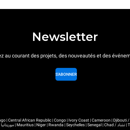
Newsletter
z au courant des projets, des nouveautés et des événe
S'ABONNER
 Congo | Ivory Coast | Cameroon | Djibouti / جيبوتي | Algeria / الجزائر | Gabon | Guinea | Equatorial Guinea 