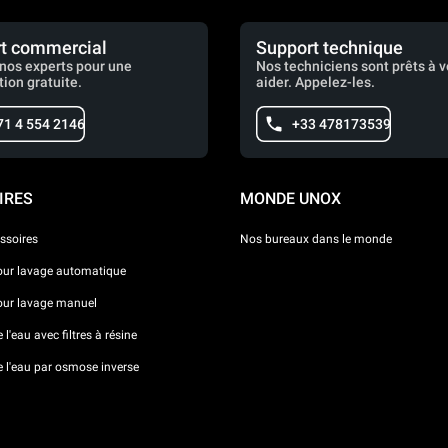
t commercial
Support technique
nos experts pour une
Nos techniciens sont prêts à 
tion gratuite.
aider. Appelez-les.
71 4 554 2146
+33 478173539
IRES
MONDE UNOX
ssoires
Nos bureaux dans le monde
our lavage automatique
our lavage manuel
l'eau avec filtres à résine
e l'eau par osmose inverse