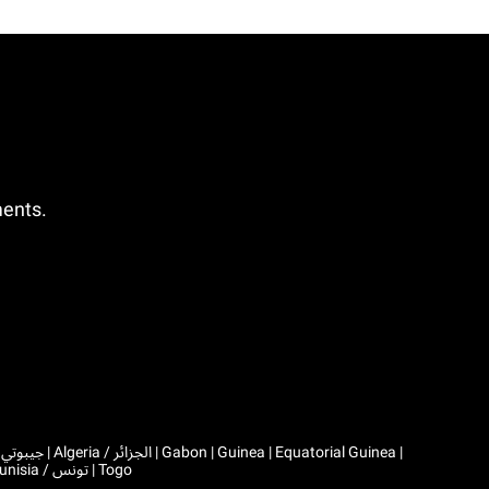
ments.
|
Comoros | Morocco / المغرب | Madagascar | Mali | Mauritania / موريتانيا | Mauritius | Niger | Rwanda | Seychelles | Senegal | Chad / تشاد | Tunisia / تونس | Togo