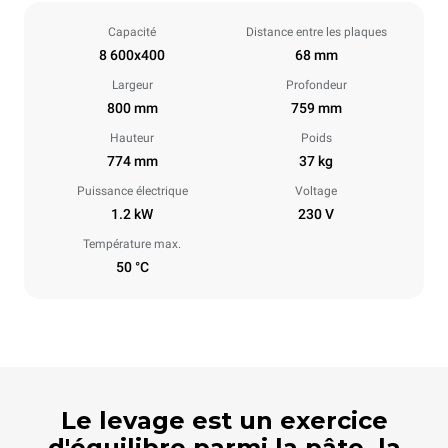
Capacité
Distance entre les plaques
8 600x400
68 mm
Largeur
Profondeur
800 mm
759 mm
Hauteur
Poids
774 mm
37 kg
Puissance électrique
Voltage
1.2 kW
230 V
Température max.
50 °C
Le levage est un exercice
d'équilibre parmi la pâte, la