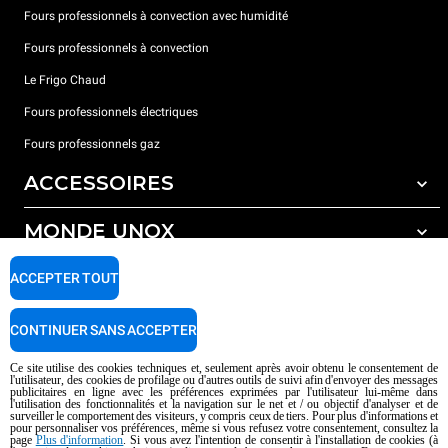
Fours professionnels à convection avec humidité
Fours professionnels à convection
Le Frigo Chaud
Fours professionnels électriques
Fours professionnels gaz
ACCESSOIRES
MONDE UNOX
Tous les accessoires
Détergents pour lavage automatique
SUPPORT
ACCEPTER TOUT
Nos bureaux dans le monde
Détergents pour lavage manuel
Traitement de l'eau avec filtres à résine
Garantie Unox
CONTINUER SANS ACCEPTER
Traitement de l'eau par osmose inverse
Trouver les Revendeurs
Ce site utilise des cookies techniques et, seulement après avoir obtenu le consentement de
l'utilisateur, des cookies de profilage ou d'autres outils de suivi afin d'envoyer des messages
Trouver les Centres SAV
publicitaires en ligne avec les préférences exprimées par l'utilisateur lui-même dans
l'utilisation des fonctionnalités et la navigation sur le net et / ou objectif d'analyser et de
AI Content Disclaimer
Privacy policy
Cookie policy
surveiller le comportement des visiteurs, y compris ceux de tiers. Pour plus d'informations et
pour personnaliser vos préférences, même si vous refusez votre consentement, consultez la
Droits d'auteurt 2026 UNOX SpA Tous droits réservés. Reg.Papova n °
page
Plus d'information
. Si vous avez l'intention de consentir à l'installation de cookies (à