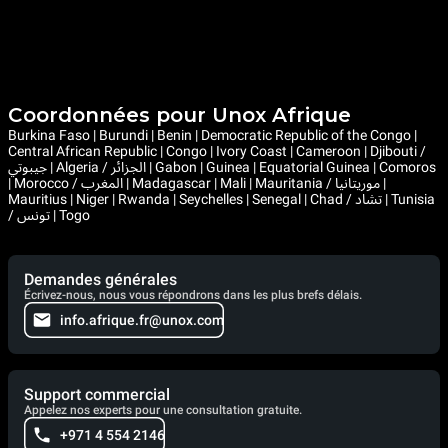
Coordonnées pour Unox Afrique
Burkina Faso | Burundi | Benin | Democratic Republic of the Congo |
Central African Republic | Congo | Ivory Coast | Cameroon | Djibouti /
جيبوتي | Algeria / الجزائر | Gabon | Guinea | Equatorial Guinea | Comoros
| Morocco / المغرب | Madagascar | Mali | Mauritania / موريتانيا |
Mauritius | Niger | Rwanda | Seychelles | Senegal | Chad / تشاد | Tunisia
/ تونس | Togo
Demandes générales
Écrivez-nous, nous vous répondrons dans les plus brefs délais.
info.afrique.fr@unox.com
Support commercial
Appelez nos experts pour une consultation gratuite.
+971 4 554 2146