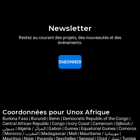
Newsletter
Restez au courant des projets, des nouveautés et des
événements.
S'ABONNER
Coordonnées pour Unox Afrique
Burkina Faso | Burundi | Benin | Democratic Republic of the Congo |
Central African Republic | Congo | Ivory Coast | Cameroon | Djibouti /
جيبوتي | Algeria / الجزائر | Gabon | Guinea | Equatorial Guinea | Comoros
| Morocco / المغرب | Madagascar | Mali | Mauritania / موريتانيا |
Mauritius | Niger | Rwanda | Seychelles | Senegal | Chad / تشاد | Tunisia