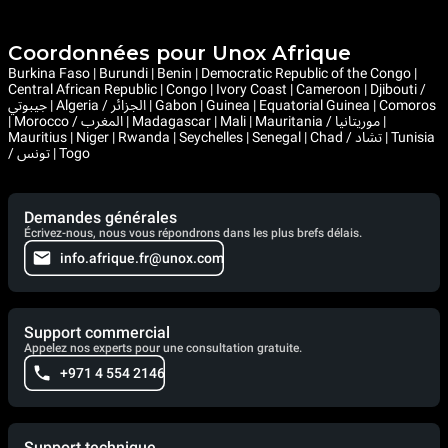
Coordonnées pour Unox Afrique
Burkina Faso | Burundi | Benin | Democratic Republic of the Congo |
Central African Republic | Congo | Ivory Coast | Cameroon | Djibouti /
جيبوتي | Algeria / الجزائر | Gabon | Guinea | Equatorial Guinea | Comoros
| Morocco / المغرب | Madagascar | Mali | Mauritania / موريتانيا |
Mauritius | Niger | Rwanda | Seychelles | Senegal | Chad / تشاد | Tunisia
/ تونس | Togo
Demandes générales
Écrivez-nous, nous vous répondrons dans les plus brefs délais.
info.afrique.fr@unox.com
Support commercial
Appelez nos experts pour une consultation gratuite.
+971 4 554 2146
Support technique