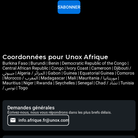
S'ABONNER
Coordonnées pour Unox Afrique
Burkina Faso | Burundi | Benin | Democratic Republic of the Congo |
Central African Republic | Congo | Ivory Coast | Cameroon | Djibouti /
جيبوتي | Algeria / الجزائر | Gabon | Guinea | Equatorial Guinea | Comoros
| Morocco / المغرب | Madagascar | Mali | Mauritania / موريتانيا |
Mauritius | Niger | Rwanda | Seychelles | Senegal | Chad / تشاد | Tunisia
/ تونس | Togo
Demandes générales
Écrivez-nous, nous vous répondrons dans les plus brefs délais.
info.afrique.fr@unox.com