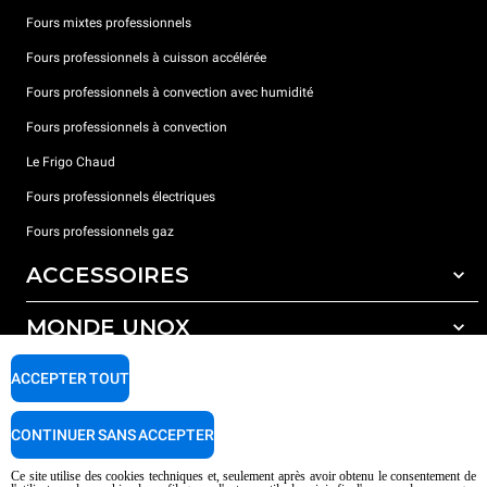
Fours mixtes professionnels
Fours professionnels à cuisson accélérée
Fours professionnels à convection avec humidité
Fours professionnels à convection
Le Frigo Chaud
Fours professionnels électriques
Fours professionnels gaz
ACCESSOIRES
MONDE UNOX
Tous les accessoires
Détergents pour lavage automatique
SUPPORT
ACCEPTER TOUT
Nos bureaux dans le monde
Détergents pour lavage manuel
Traitement de l'eau avec filtres à résine
Garantie Unox
CONTINUER SANS ACCEPTER
Traitement de l'eau par osmose inverse
Trouver les Revendeurs
Ce site utilise des cookies techniques et, seulement après avoir obtenu le consentement de