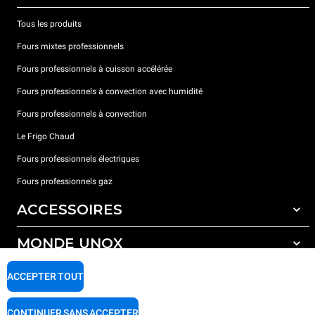
Tous les produits
Fours mixtes professionnels
Fours professionnels à cuisson accélérée
Fours professionnels à convection avec humidité
Fours professionnels à convection
Le Frigo Chaud
Fours professionnels électriques
Fours professionnels gaz
ACCESSOIRES
MONDE UNOX
Tous les accessoires
Détergents pour lavage automatique
SUPPORT
ACCEPTER TOUT
Nos bureaux dans le monde
Détergents pour lavage manuel
Traitement de l'eau avec filtres à résine
Garantie Unox
CONTINUER SANS ACCEPTER