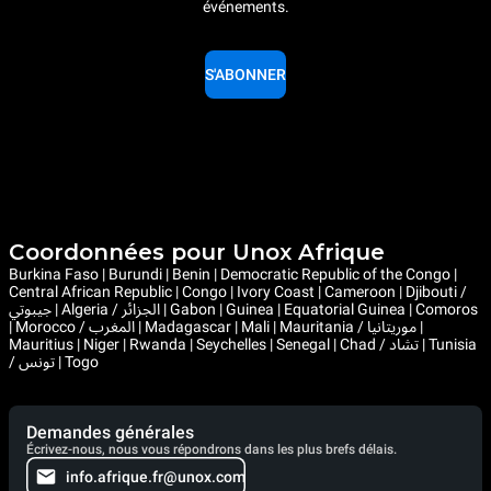
événements.
S'ABONNER
Coordonnées pour Unox Afrique
Burkina Faso | Burundi | Benin | Democratic Republic of the Congo |
Central African Republic | Congo | Ivory Coast | Cameroon | Djibouti /
جيبوتي | Algeria / الجزائر | Gabon | Guinea | Equatorial Guinea | Comoros
| Morocco / المغرب | Madagascar | Mali | Mauritania / موريتانيا |
Mauritius | Niger | Rwanda | Seychelles | Senegal | Chad / تشاد | Tunisia
/ تونس | Togo
Demandes générales
Écrivez-nous, nous vous répondrons dans les plus brefs délais.
info.afrique.fr@unox.com