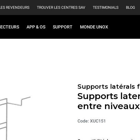
LES REVENDEURS
TROUVER LES CENTRES SAV
TESTIMONIALS
BLOG
SECTEURS
APP & OS
SUPPORT
MONDE UNOX
Supports latérals 
Supports late
entre niveau
Code: XUC151