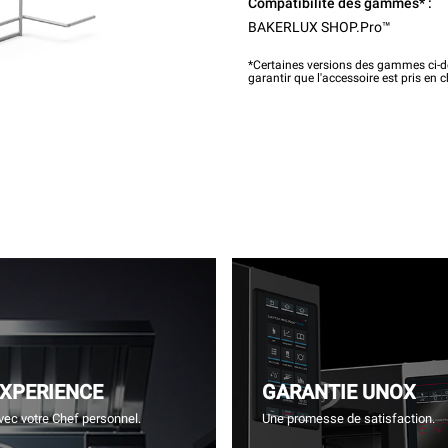
Compatibilité des gammes* :
BAKERLUX SHOP.Pro™
*Certaines versions des gammes ci-de
garantir que l'accessoire est pris en 
EXPERIENCE
GARANTIE UNOX
vec votre Chef personnel.
Une promesse de satisfaction.