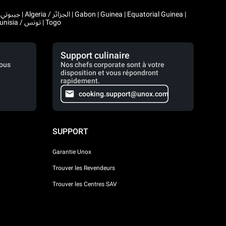
|
Comoros | Morocco / المغرب | Madagascar | Mali | Mauritania / موريتانيا | Mauritius | Niger | Rwanda | Seychelles | Senegal | Chad / تشاد | Tunisia / تونس | Togo
Support culinaire
vous
Nos chefs corporate sont à votre
disposition et vous répondront
rapidement.
cooking.support@unox.com
SUPPORT
Garantie Unox
Trouver les Revendeurs
Trouver les Centres SAV