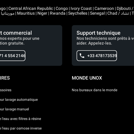
 Congo | Ivory Coast | Cameroon | Djibouti / جيبوتي | Algeria / الجزائر | Gabon | Guinea | Equatorial Guinea 
t commercial
Support technique
nos experts pour une
Nos techniciens sont prêts à 
tion gratuite.
aider. Appelez-les.
71 4 554 2146
+33 478173539
IRES
MONDE UNOX
ssoires
Nos bureaux dans le monde
our lavage automatique
our lavage manuel
l'eau avec filtres à résine
e l'eau par osmose inverse