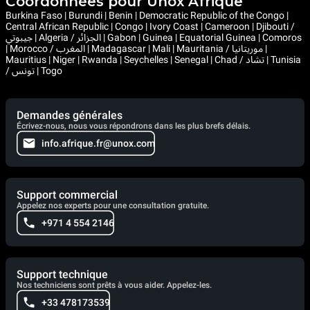
Coordonnées pour Unox Afrique
Burkina Faso | Burundi | Benin | Democratic Republic of the Congo |
Central African Republic | Congo | Ivory Coast | Cameroon | Djibouti /
جيبوتي | Algeria / الجزائر | Gabon | Guinea | Equatorial Guinea | Comoros
| Morocco / المغرب | Madagascar | Mali | Mauritania / موريتانيا |
Mauritius | Niger | Rwanda | Seychelles | Senegal | Chad / تشاد | Tunisia
/ تونس | Togo
Demandes générales
Écrivez-nous, nous vous répondrons dans les plus brefs délais.
info.afrique.fr@unox.com
Support commercial
Appelez nos experts pour une consultation gratuite.
+971 4 554 2146
Support technique
Nos techniciens sont prêts à vous aider. Appelez-les.
+33 478173539