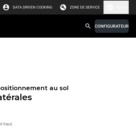
DATA DRIVEN COOKING
ZONE DE SERVICE
Afrique
CONFIGURATEUR
positionnement au sol
atérales
t haut.