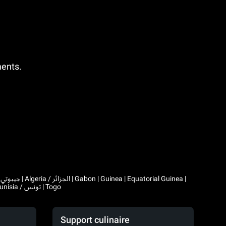
ments.
|
Comoros | Morocco / المغرب | Madagascar | Mali | Mauritania / موريتانيا | Mauritius | Niger | Rwanda | Seychelles | Senegal | Chad / تشاد | Tunisia / تونس | Togo
Support culinaire