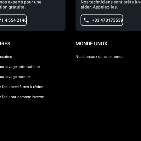
nos experts pour une
Nos techniciens sont prêts à 
tion gratuite.
aider. Appelez-les.
71 4 554 2146
+33 478173539
IRES
MONDE UNOX
ssoires
Nos bureaux dans le monde
our lavage automatique
our lavage manuel
l'eau avec filtres à résine
e l'eau par osmose inverse