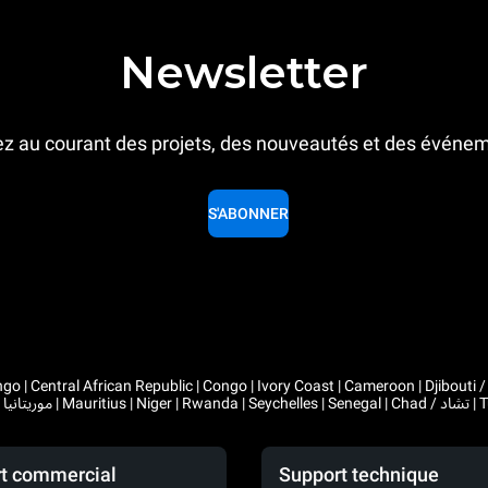
Newsletter
z au courant des projets, des nouveautés et des événe
S'ABONNER
 Congo | Ivory Coast | Cameroon | Djibouti / جيبوتي | Algeria / الجزائر | Gabon | Guinea | Equatorial Guinea 
t commercial
Support technique