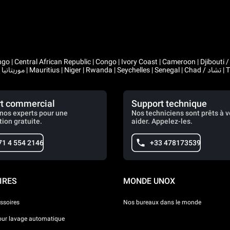
 Congo | Ivory Coast | Cameroon | Djibouti / جيبوتي | Algeria / الجزائر | Gabon | Guinea | Equatorial Guinea 
t commercial
Support technique
nos experts pour une
Nos techniciens sont prêts à 
tion gratuite.
aider. Appelez-les.
71 4 554 2146
+33 478173539
IRES
MONDE UNOX
ssoires
Nos bureaux dans le monde
our lavage automatique