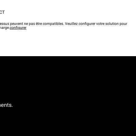
CT
ssus peuvent ne pas être compatibles. Veuillez configurer votre solution pour
charge.
configurer
ments.