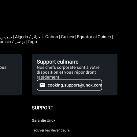
|
Comoros | Morocco / المغرب | Madagascar | Mali | Mauritania / موريتانيا | Mauritius | Niger | Rwanda | Seychelles | Senegal | Chad / تشاد | Tunisia / تونس | Togo
Support culinaire
vous
Nos chefs corporate sont à votre
disposition et vous répondront
rapidement.
cooking.support@unox.com
SUPPORT
Garantie Unox
Trouver les Revendeurs