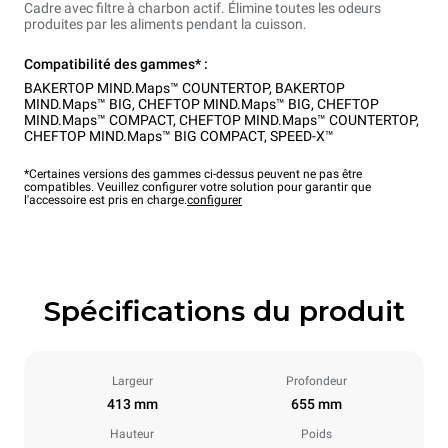
Cadre avec filtre à charbon actif. Élimine toutes les odeurs
produites par les aliments pendant la cuisson.
Compatibilité des gammes* :
BAKERTOP MIND.Maps™ COUNTERTOP
,
BAKERTOP
MIND.Maps™ BIG
,
CHEFTOP MIND.Maps™ BIG
,
CHEFTOP
MIND.Maps™ COMPACT
,
CHEFTOP MIND.Maps™ COUNTERTOP
,
CHEFTOP MIND.Maps™ BIG COMPACT
,
SPEED-X™
*Certaines versions des gammes ci-dessus peuvent ne pas être
compatibles. Veuillez configurer votre solution pour garantir que
l'accessoire est pris en charge.
configurer
Spécifications du produit
Largeur
Profondeur
413 mm
655 mm
Hauteur
Poids