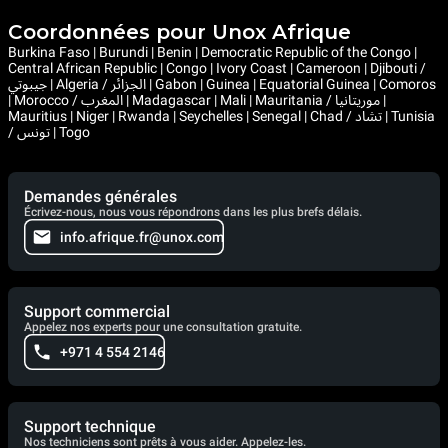
Coordonnées pour Unox Afrique
Burkina Faso | Burundi | Benin | Democratic Republic of the Congo |
Central African Republic | Congo | Ivory Coast | Cameroon | Djibouti /
جيبوتي | Algeria / الجزائر | Gabon | Guinea | Equatorial Guinea | Comoros
| Morocco / المغرب | Madagascar | Mali | Mauritania / موريتانيا |
Mauritius | Niger | Rwanda | Seychelles | Senegal | Chad / تشاد | Tunisia
/ تونس | Togo
Demandes générales
Écrivez-nous, nous vous répondrons dans les plus brefs délais.
info.afrique.fr@unox.com
Support commercial
Appelez nos experts pour une consultation gratuite.
+971 4 554 2146
Support technique
Nos techniciens sont prêts à vous aider. Appelez-les.