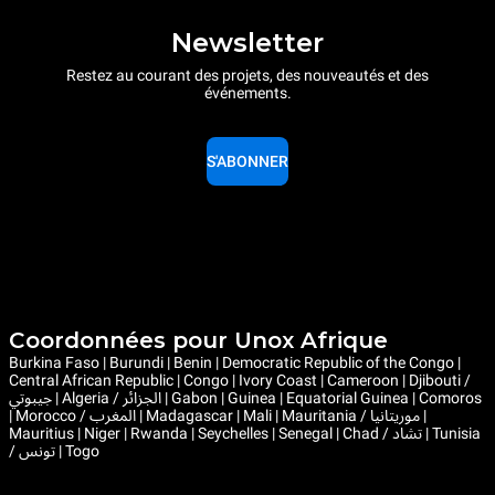
Newsletter
Restez au courant des projets, des nouveautés et des
événements.
S'ABONNER
Coordonnées pour Unox Afrique
Burkina Faso | Burundi | Benin | Democratic Republic of the Congo |
Central African Republic | Congo | Ivory Coast | Cameroon | Djibouti /
جيبوتي | Algeria / الجزائر | Gabon | Guinea | Equatorial Guinea | Comoros
| Morocco / المغرب | Madagascar | Mali | Mauritania / موريتانيا |
Mauritius | Niger | Rwanda | Seychelles | Senegal | Chad / تشاد | Tunisia
/ تونس | Togo