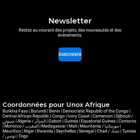
Newsletter
Restez au courant des projets, des nouveautés et des
événements.
S'ABONNER
Coordonnées pour Unox Afrique
Burkina Faso | Burundi | Benin | Democratic Republic of the Congo |
Central African Republic | Congo | Ivory Coast | Cameroon | Djibouti /
جيبوتي | Algeria / الجزائر | Gabon | Guinea | Equatorial Guinea | Comoros
| Morocco / المغرب | Madagascar | Mali | Mauritania / موريتانيا |
Mauritius | Niger | Rwanda | Seychelles | Senegal | Chad / تشاد | Tunisia
/ تونس | Togo