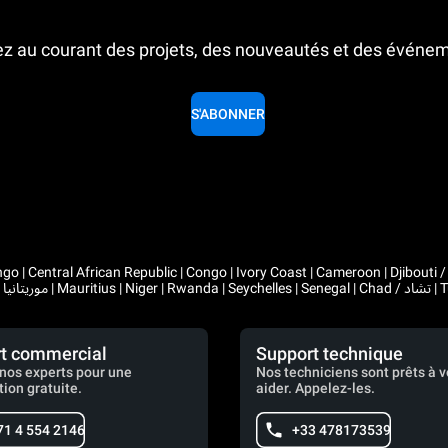
z au courant des projets, des nouveautés et des événe
S'ABONNER
 Congo | Ivory Coast | Cameroon | Djibouti / جيبوتي | Algeria / الجزائر | Gabon | Guinea | Equatorial Guinea 
t commercial
Support technique
nos experts pour une
Nos techniciens sont prêts à 
tion gratuite.
aider. Appelez-les.
71 4 554 2146
+33 478173539