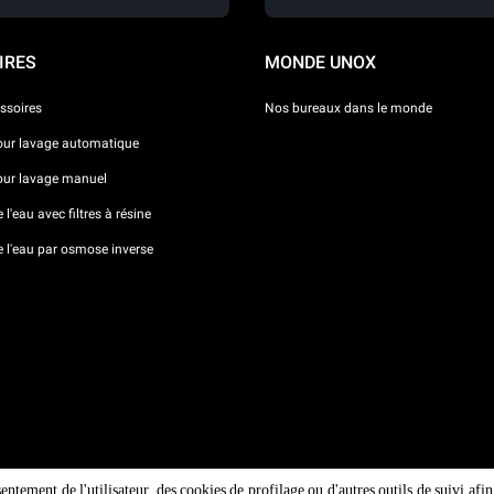
IRES
MONDE UNOX
ssoires
Nos bureaux dans le monde
our lavage automatique
our lavage manuel
l'eau avec filtres à résine
e l'eau par osmose inverse
sentement de l'utilisateur, des cookies de profilage ou d'autres outils de suivi af