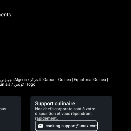
ments.
|
Comoros | Morocco / المغرب | Madagascar | Mali | Mauritania / موريتانيا | Mauritius | Niger | Rwanda | Seychelles | Senegal | Chad / تشاد | Tunisia / تونس | Togo
Support culinaire
vous
Nos chefs corporate sont à votre
disposition et vous répondront
rapidement.
cooking.support@unox.com