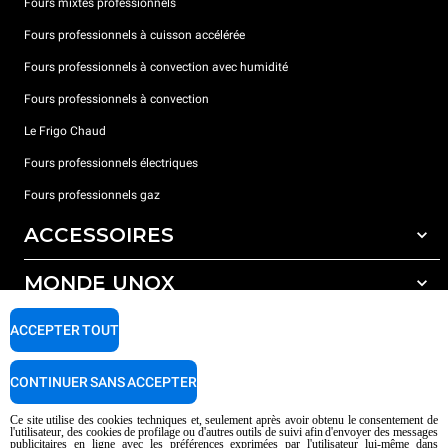
Fours mixtes professionnels
Fours professionnels à cuisson accélérée
Fours professionnels à convection avec humidité
Fours professionnels à convection
Le Frigo Chaud
Fours professionnels électriques
Fours professionnels gaz
ACCESSOIRES
MONDE UNOX
Tous les accessoires
Détergents pour lavage automatique
SUPPORT
ACCEPTER TOUT
Nos bureaux dans le monde
Détergents pour lavage manuel
Traitement de l'eau avec filtres à résine
Garantie Unox
CONTINUER SANS ACCEPTER
Traitement de l'eau par osmose inverse
Trouver les Revendeurs
Ce site utilise des cookies techniques et, seulement après avoir obtenu le consentement de
l'utilisateur, des cookies de profilage ou d'autres outils de suivi afin d'envoyer des messages
Trouver les Centres SAV
publicitaires en ligne avec les préférences exprimées par l'utilisateur lui-même dans