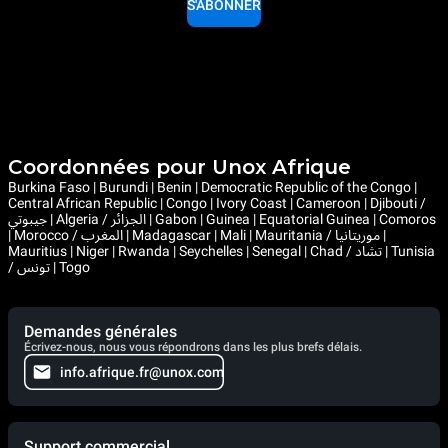
S'ABONNER
Coordonnées pour Unox Afrique
Burkina Faso | Burundi | Benin | Democratic Republic of the Congo |
Central African Republic | Congo | Ivory Coast | Cameroon | Djibouti /
جيبوتي | Algeria / الجزائر | Gabon | Guinea | Equatorial Guinea | Comoros
| Morocco / المغرب | Madagascar | Mali | Mauritania / موريتانيا |
Mauritius | Niger | Rwanda | Seychelles | Senegal | Chad / تشاد | Tunisia
/ تونس | Togo
Demandes générales
Écrivez-nous, nous vous répondrons dans les plus brefs délais.
info.afrique.fr@unox.com
Support commercial