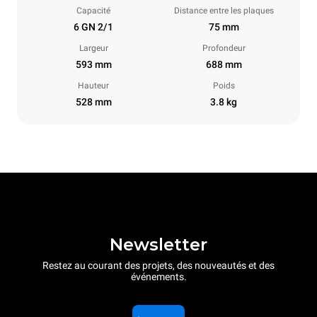
Capacité
Distance entre les plaques
6 GN 2/1
75 mm
Largeur
Profondeur
593 mm
688 mm
Hauteur
Poids
528 mm
3.8 kg
Newsletter
Restez au courant des projets, des nouveautés et des
événements.