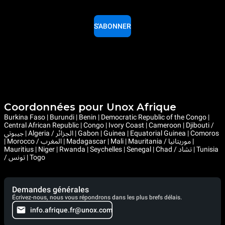
S'ABONNER
Coordonnées pour Unox Afrique
Burkina Faso | Burundi | Benin | Democratic Republic of the Congo |
Central African Republic | Congo | Ivory Coast | Cameroon | Djibouti /
جيبوتي | Algeria / الجزائر | Gabon | Guinea | Equatorial Guinea | Comoros
| Morocco / المغرب | Madagascar | Mali | Mauritania / موريتانيا |
Mauritius | Niger | Rwanda | Seychelles | Senegal | Chad / تشاد | Tunisia
/ تونس | Togo
Demandes générales
Écrivez-nous, nous vous répondrons dans les plus brefs délais.
info.afrique.fr@unox.com