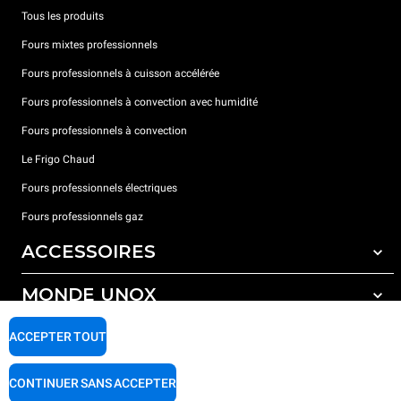
Tous les produits
Fours mixtes professionnels
Fours professionnels à cuisson accélérée
Fours professionnels à convection avec humidité
Fours professionnels à convection
Le Frigo Chaud
Fours professionnels électriques
Fours professionnels gaz
ACCESSOIRES
MONDE UNOX
Tous les accessoires
Détergents pour lavage automatique
SUPPORT
ACCEPTER TOUT
Nos bureaux dans le monde
Détergents pour lavage manuel
Traitement de l'eau avec filtres à résine
Garantie Unox
CONTINUER SANS ACCEPTER