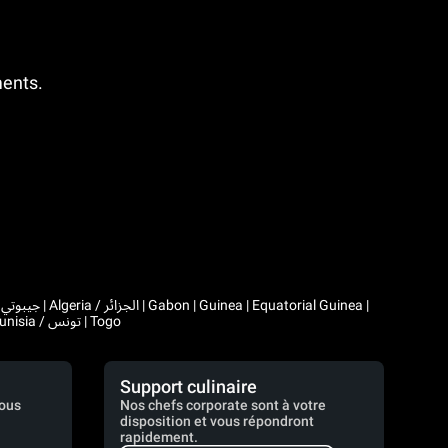
ments.
|
Comoros | Morocco / المغرب | Madagascar | Mali | Mauritania / موريتانيا | Mauritius | Niger | Rwanda | Seychelles | Senegal | Chad / تشاد | Tunisia / تونس | Togo
Support culinaire
vous
Nos chefs corporate sont à votre
disposition et vous répondront
rapidement.