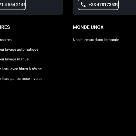
71 4 554 2146
+33 478173539
IRES
MONDE UNOX
ssoires
Nos bureaux dans le monde
our lavage automatique
our lavage manuel
l'eau avec filtres à résine
e l'eau par osmose inverse