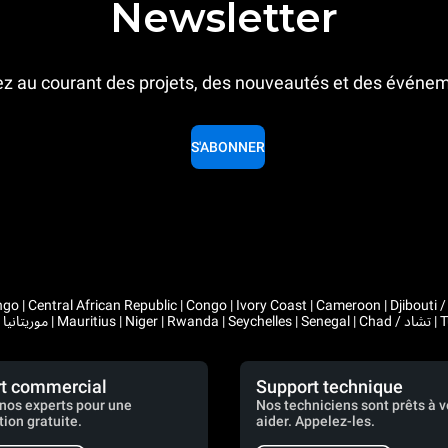
Newsletter
z au courant des projets, des nouveautés et des événe
S'ABONNER
 Congo | Ivory Coast | Cameroon | Djibouti / جيبوتي | Algeria / الجزائر | Gabon | Guinea | Equatorial Guinea 
t commercial
Support technique
nos experts pour une
Nos techniciens sont prêts à 
tion gratuite.
aider. Appelez-les.