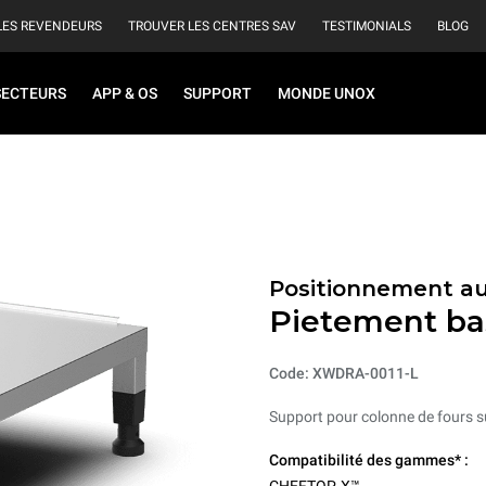
LES REVENDEURS
TROUVER LES CENTRES SAV
TESTIMONIALS
BLOG
SECTEURS
APP & OS
SUPPORT
MONDE UNOX
Positionnement au
Pietement ba
Code: XWDRA-0011-L
Support pour colonne de fours 
Compatibilité des gammes* :
CHEFTOP-X™