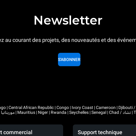
Newsletter
z au courant des projets, des nouveautés et des événe
S'ABONNER
 Congo | Ivory Coast | Cameroon | Djibouti / جيبوتي | Algeria / الجزائر | Gabon | Guinea | Equatorial Guinea 
t commercial
Support technique