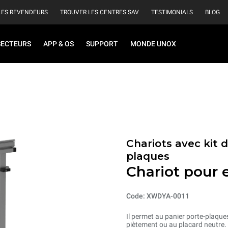
LES REVENDEURS
TROUVER LES CENTRES SAV
TESTIMONIALS
BLOG
SECTEURS
APP & OS
SUPPORT
MONDE UNOX
Chariots avec kit 
plaques
Chariot pour 
Code: XWDYA-0011
Il permet au panier porte-plaque
piètement ou au placard neutre.