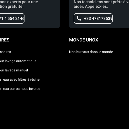
nos experts pour une
Nos techniciens sont prêts à 
tion gratuite.
aider. Appelez-les.
71 4 554 2146
+33 478173539
IRES
MONDE UNOX
ssoires
Nos bureaux dans le monde
our lavage automatique
our lavage manuel
l'eau avec filtres à résine
e l'eau par osmose inverse