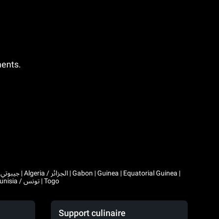
ments.
|
Comoros | Morocco / المغرب | Madagascar | Mali | Mauritania / موريتانيا | Mauritius | Niger | Rwanda | Seychelles | Senegal | Chad / تشاد | Tunisia / تونس | Togo
Support culinaire