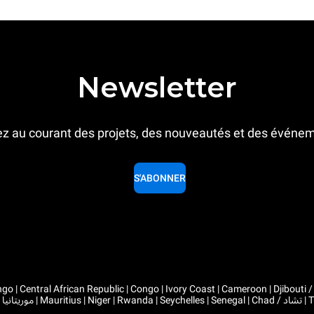
Newsletter
z au courant des projets, des nouveautés et des événe
S'ABONNER
 Congo | Ivory Coast | Cameroon | Djibouti / جيبوتي | Algeria / الجزائر | Gabon | Guinea | Equatorial Guinea 