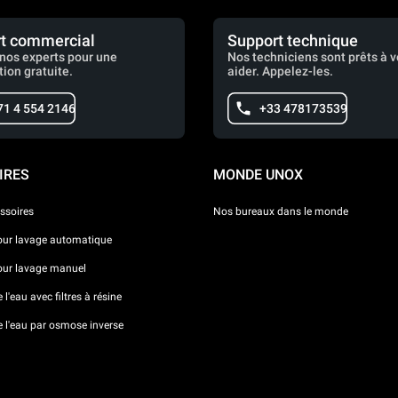
t commercial
Support technique
nos experts pour une
Nos techniciens sont prêts à 
tion gratuite.
aider. Appelez-les.
71 4 554 2146
+33 478173539
IRES
MONDE UNOX
ssoires
Nos bureaux dans le monde
our lavage automatique
our lavage manuel
l'eau avec filtres à résine
e l'eau par osmose inverse