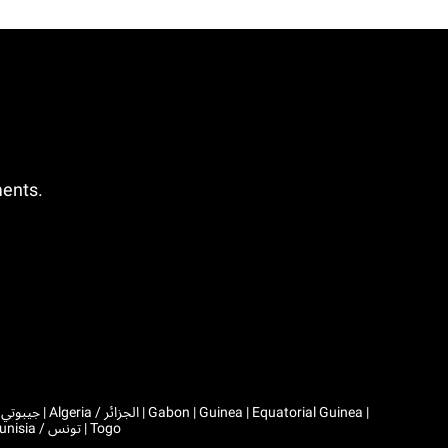
ments.
|
Comoros | Morocco / المغرب | Madagascar | Mali | Mauritania / موريتانيا | Mauritius | Niger | Rwanda | Seychelles | Senegal | Chad / تشاد | Tunisia / تونس | Togo