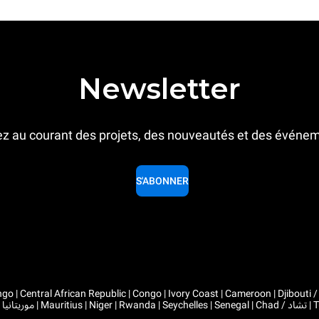
Newsletter
z au courant des projets, des nouveautés et des événe
S'ABONNER
 Congo | Ivory Coast | Cameroon | Djibouti / جيبوتي | Algeria / الجزائر | Gabon | Guinea | Equatorial Guinea 