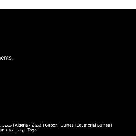
ments.
|
Comoros | Morocco / المغرب | Madagascar | Mali | Mauritania / موريتانيا | Mauritius | Niger | Rwanda | Seychelles | Senegal | Chad / تشاد | Tunisia / تونس | Togo