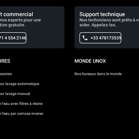
t commercial
Support technique
nos experts pour une
Nos techniciens sont prêts à 
tion gratuite.
aider. Appelez-les.
71 4 554 2146
+33 478173539
IRES
MONDE UNOX
ssoires
Nos bureaux dans le monde
our lavage automatique
our lavage manuel
l'eau avec filtres à résine
e l'eau par osmose inverse