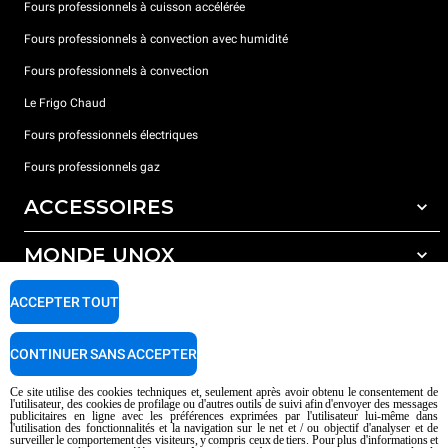
Fours professionnels à cuisson accélérée
Fours professionnels à convection avec humidité
Fours professionnels à convection
Le Frigo Chaud
Fours professionnels électriques
Fours professionnels gaz
ACCESSOIRES
MONDE UNOX
Tous les accessoires
Détergents pour lavage automatique
SUPPORT
ACCEPTER TOUT
Nos bureaux dans le monde
Détergents pour lavage manuel
Traitement de l'eau avec filtres à résine
Garantie Unox
CONTINUER SANS ACCEPTER
Traitement de l'eau par osmose inverse
Trouver les Revendeurs
Ce site utilise des cookies techniques et, seulement après avoir obtenu le consentement de
l'utilisateur, des cookies de profilage ou d'autres outils de suivi afin d'envoyer des messages
Trouver les Centres SAV
publicitaires en ligne avec les préférences exprimées par l'utilisateur lui-même dans
l'utilisation des fonctionnalités et la navigation sur le net et / ou objectif d'analyser et de
AI Content Disclaimer
Privacy policy
Cookie policy
surveiller le comportement des visiteurs, y compris ceux de tiers. Pour plus d'informations et