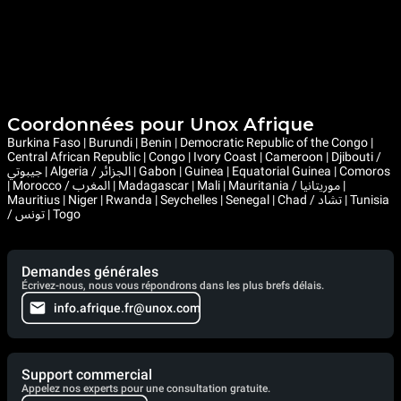
Coordonnées pour Unox Afrique
Burkina Faso | Burundi | Benin | Democratic Republic of the Congo |
Central African Republic | Congo | Ivory Coast | Cameroon | Djibouti /
جيبوتي | Algeria / الجزائر | Gabon | Guinea | Equatorial Guinea | Comoros
| Morocco / المغرب | Madagascar | Mali | Mauritania / موريتانيا |
Mauritius | Niger | Rwanda | Seychelles | Senegal | Chad / تشاد | Tunisia
/ تونس | Togo
Demandes générales
Écrivez-nous, nous vous répondrons dans les plus brefs délais.
info.afrique.fr@unox.com
Support commercial
Appelez nos experts pour une consultation gratuite.