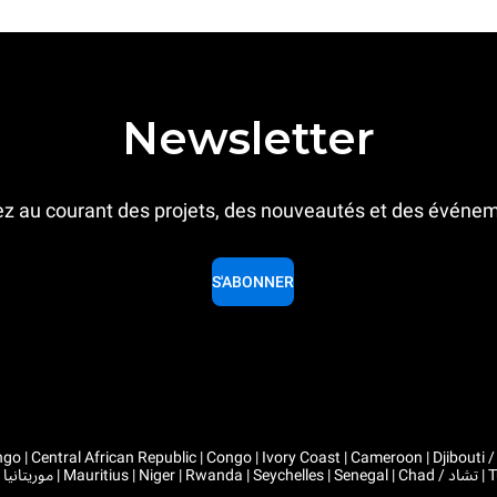
Newsletter
z au courant des projets, des nouveautés et des événe
S'ABONNER
 Congo | Ivory Coast | Cameroon | Djibouti / جيبوتي | Algeria / الجزائر | Gabon | Guinea | Equatorial Guinea 