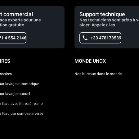
t commercial
Support technique
nos experts pour une
Nos techniciens sont prêts à 
tion gratuite.
aider. Appelez-les.
71 4 554 2146
+33 478173539
IRES
MONDE UNOX
ssoires
Nos bureaux dans le monde
our lavage automatique
our lavage manuel
l'eau avec filtres à résine
e l'eau par osmose inverse