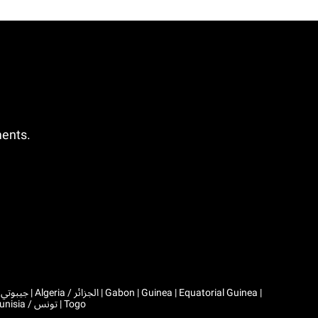
ments.
|
Comoros | Morocco / المغرب | Madagascar | Mali | Mauritania / موريتانيا | Mauritius | Niger | Rwanda | Seychelles | Senegal | Chad / تشاد | Tunisia / تونس | Togo