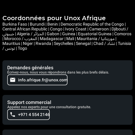
Coordonnées pour Unox Afrique
Burkina Faso | Burundi | Benin | Democratic Republic of the Congo |
Central African Republic | Congo | Ivory Coast | Cameroon | Djibouti /
جيبوتي | Algeria / الجزائر | Gabon | Guinea | Equatorial Guinea | Comoros
| Morocco / المغرب | Madagascar | Mali | Mauritania / موريتانيا |
Mauritius | Niger | Rwanda | Seychelles | Senegal | Chad / تشاد | Tunisia
/ تونس | Togo
Demandes générales
Écrivez-nous, nous vous répondrons dans les plus brefs délais.
info.afrique.fr@unox.com
Support commercial
Appelez nos experts pour une consultation gratuite.
+971 4 554 2146