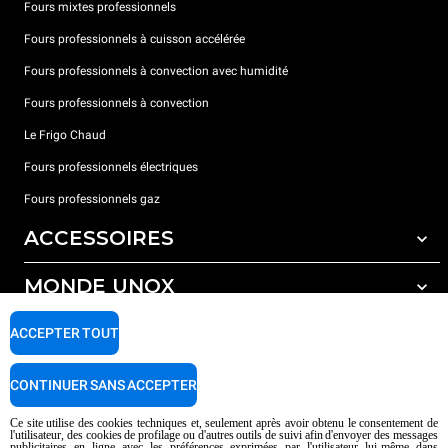
Fours mixtes professionnels
Fours professionnels à cuisson accélérée
Fours professionnels à convection avec humidité
Fours professionnels à convection
Le Frigo Chaud
Fours professionnels électriques
Fours professionnels gaz
ACCESSOIRES
MONDE UNOX
Tous les accessoires
Détergents pour lavage automatique
SUPPORT
ACCEPTER TOUT
Nos bureaux dans le monde
Détergents pour lavage manuel
Traitement de l'eau avec filtres à résine
Garantie Unox
CONTINUER SANS ACCEPTER
Traitement de l'eau par osmose inverse
Trouver les Revendeurs
Ce site utilise des cookies techniques et, seulement après avoir obtenu le consentement de
l'utilisateur, des cookies de profilage ou d'autres outils de suivi afin d'envoyer des messages
Trouver les Centres SAV
publicitaires en ligne avec les préférences exprimées par l'utilisateur lui-même dans