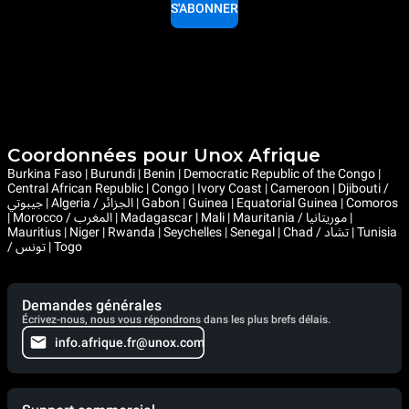
S'ABONNER
Coordonnées pour Unox Afrique
Burkina Faso | Burundi | Benin | Democratic Republic of the Congo |
Central African Republic | Congo | Ivory Coast | Cameroon | Djibouti /
جيبوتي | Algeria / الجزائر | Gabon | Guinea | Equatorial Guinea | Comoros
| Morocco / المغرب | Madagascar | Mali | Mauritania / موريتانيا |
Mauritius | Niger | Rwanda | Seychelles | Senegal | Chad / تشاد | Tunisia
/ تونس | Togo
Demandes générales
Écrivez-nous, nous vous répondrons dans les plus brefs délais.
info.afrique.fr@unox.com