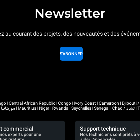
Newsletter
z au courant des projets, des nouveautés et des événe
S'ABONNER
 Congo | Ivory Coast | Cameroon | Djibouti / جيبوتي | Algeria / الجزائر | Gabon | Guinea | Equatorial Guinea 
t commercial
Support technique
nos experts pour une
Nos techniciens sont prêts à 
tion gratuite.
aider. Appelez-les.