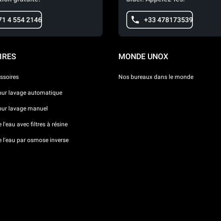
71 4 554 2146
+33 478173539
IRES
MONDE UNOX
ssoires
Nos bureaux dans le monde
our lavage automatique
our lavage manuel
l'eau avec filtres à résine
e l'eau par osmose inverse