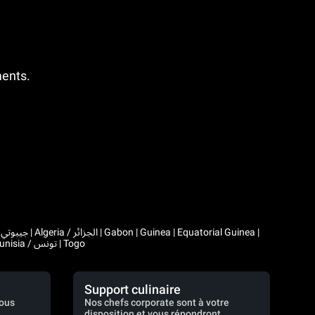
ments.
|
Comoros | Morocco / المغرب | Madagascar | Mali | Mauritania / موريتانيا | Mauritius | Niger | Rwanda | Seychelles | Senegal | Chad / تشاد | Tunisia / تونس | Togo
Support culinaire
vous
Nos chefs corporate sont à votre
disposition et vous répondront