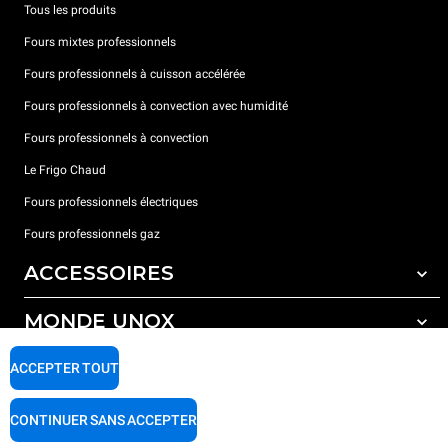
Tous les produits
Fours mixtes professionnels
Fours professionnels à cuisson accélérée
Fours professionnels à convection avec humidité
Fours professionnels à convection
Le Frigo Chaud
Fours professionnels électriques
Fours professionnels gaz
ACCESSOIRES
MONDE UNOX
Tous les accessoires
Détergents pour lavage automatique
SUPPORT
ACCEPTER TOUT
Nos bureaux dans le monde
Détergents pour lavage manuel
Traitement de l'eau avec filtres à résine
Garantie Unox
CONTINUER SANS ACCEPTER