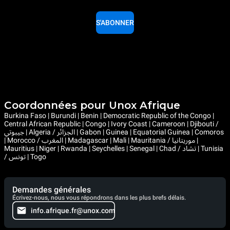
S'ABONNER
Coordonnées pour Unox Afrique
Burkina Faso | Burundi | Benin | Democratic Republic of the Congo |
Central African Republic | Congo | Ivory Coast | Cameroon | Djibouti /
جيبوتي | Algeria / الجزائر | Gabon | Guinea | Equatorial Guinea | Comoros
| Morocco / المغرب | Madagascar | Mali | Mauritania / موريتانيا |
Mauritius | Niger | Rwanda | Seychelles | Senegal | Chad / تشاد | Tunisia
/ تونس | Togo
Demandes générales
Écrivez-nous, nous vous répondrons dans les plus brefs délais.
info.afrique.fr@unox.com