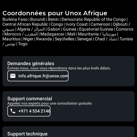
Coordonnées pour Unox Afrique
Burkina Faso | Burundi | Benin | Democratic Republic of the Congo |
Central African Republic | Congo | Ivory Coast | Cameroon | Djibouti /
جيبوتي | Algeria / الجزائر | Gabon | Guinea | Equatorial Guinea | Comoros
| Morocco / المغرب | Madagascar | Mali | Mauritania / موريتانيا |
Mauritius | Niger | Rwanda | Seychelles | Senegal | Chad / تشاد | Tunisia
/ تونس | Togo
Demandes générales
Écrivez-nous, nous vous répondrons dans les plus brefs délais.
info.afrique.fr@unox.com
Support commercial
Appelez nos experts pour une consultation gratuite.
+971 4 554 2146
Support technique