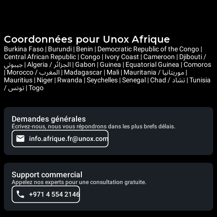
Coordonnées pour Unox Afrique
Burkina Faso | Burundi | Benin | Democratic Republic of the Congo |
Central African Republic | Congo | Ivory Coast | Cameroon | Djibouti /
جيبوتي | Algeria / الجزائر | Gabon | Guinea | Equatorial Guinea | Comoros
| Morocco / المغرب | Madagascar | Mali | Mauritania / موريتانيا |
Mauritius | Niger | Rwanda | Seychelles | Senegal | Chad / تشاد | Tunisia
/ تونس | Togo
Demandes générales
Écrivez-nous, nous vous répondrons dans les plus brefs délais.
info.afrique.fr@unox.com
Support commercial
Appelez nos experts pour une consultation gratuite.
+971 4 554 2146