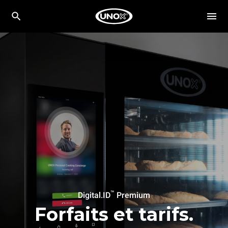
™
Digital.ID
Premium
Forfaits et tarifs.