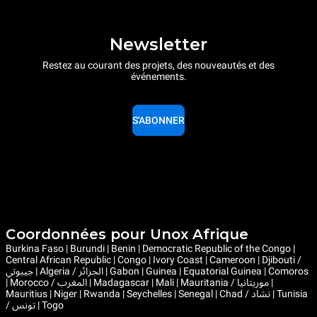
Newsletter
Restez au courant des projets, des nouveautés et des
événements.
S'ABONNER
Coordonnées pour Unox Afrique
Burkina Faso | Burundi | Benin | Democratic Republic of the Congo |
Central African Republic | Congo | Ivory Coast | Cameroon | Djibouti /
جيبوتي | Algeria / الجزائر | Gabon | Guinea | Equatorial Guinea | Comoros
| Morocco / المغرب | Madagascar | Mali | Mauritania / موريتانيا |
Mauritius | Niger | Rwanda | Seychelles | Senegal | Chad / تشاد | Tunisia
/ تونس | Togo