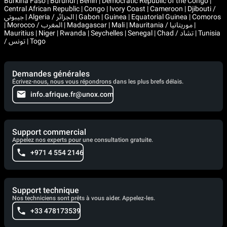
Burkina Faso | Burundi | Benin | Democratic Republic of the Congo |
Central African Republic | Congo | Ivory Coast | Cameroon | Djibouti /
جيبوتي | Algeria / الجزائر | Gabon | Guinea | Equatorial Guinea | Comoros
| Morocco / المغرب | Madagascar | Mali | Mauritania / موريتانيا |
Mauritius | Niger | Rwanda | Seychelles | Senegal | Chad / تشاد | Tunisia
/ تونس | Togo
Demandes générales
Écrivez-nous, nous vous répondrons dans les plus brefs délais.
info.afrique.fr@unox.com
Support commercial
Appelez nos experts pour une consultation gratuite.
+971 4 554 2146
Support technique
Nos techniciens sont prêts à vous aider. Appelez-les.
+33 478173539