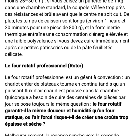
moins 25–30 cm) : si vous cuisez un panettone de 1 kg
dans une chambre standard, la coupole s'élève trop près
des résistances et brûle avant que le centre ne soit cuit. De
plus, les temps de cuisson sont longs (environ 1 heure et
20 minutes pour une pièce de 800 g), et la forte inertie
thermique entraîne une consommation d'énergie élevée et
une faible polyvalence si vous devez cuire immédiatement
après de petites pâtisseries ou de la pâte feuilletée
délicate.
Le four rotatif professionnel (Rotor)
Le four rotatif professionnel est un géant à convection : un
chariot entier de plateaux tourne en continu tandis qu'un
puissant flux d'air chaud est poussé dans la chambre.
Quiconque a besoin de cuire des centaines de pièces par
jour se pose toujours la même question :
le four rotatif
garantit-il la même douceur et humidité qu'un four
statique, ou l'air forcé risque-t-il de créer une croûte trop
épaisse et sèche
?
Malheureusement, la réponse penche vers la seconde