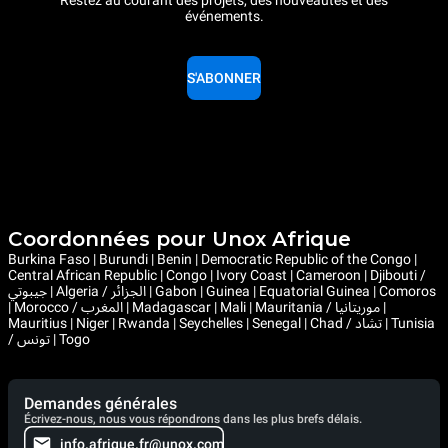
événements.
S'ABONNER
Coordonnées pour Unox Afrique
Burkina Faso | Burundi | Benin | Democratic Republic of the Congo |
Central African Republic | Congo | Ivory Coast | Cameroon | Djibouti /
جيبوتي | Algeria / الجزائر | Gabon | Guinea | Equatorial Guinea | Comoros
| Morocco / المغرب | Madagascar | Mali | Mauritania / موريتانيا |
Mauritius | Niger | Rwanda | Seychelles | Senegal | Chad / تشاد | Tunisia
/ تونس | Togo
Demandes générales
Écrivez-nous, nous vous répondrons dans les plus brefs délais.
info.afrique.fr@unox.com