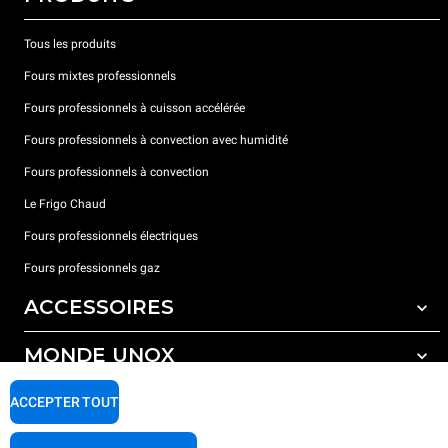
Tous les produits
Fours mixtes professionnels
Fours professionnels à cuisson accélérée
Fours professionnels à convection avec humidité
Fours professionnels à convection
Le Frigo Chaud
Fours professionnels électriques
Fours professionnels gaz
ACCESSOIRES
MONDE UNOX
Tous les accessoires
Détergents pour lavage automatique
SUPPORT
ACCEPTER TOUT
Nos bureaux dans le monde
Détergents pour lavage manuel