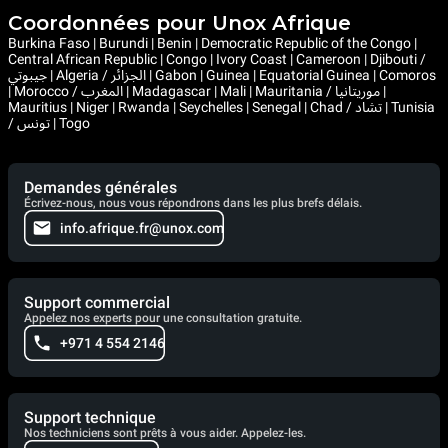
Coordonnées pour Unox Afrique
Burkina Faso | Burundi | Benin | Democratic Republic of the Congo |
Central African Republic | Congo | Ivory Coast | Cameroon | Djibouti /
جيبوتي | Algeria / الجزائر | Gabon | Guinea | Equatorial Guinea | Comoros
| Morocco / المغرب | Madagascar | Mali | Mauritania / موريتانيا |
Mauritius | Niger | Rwanda | Seychelles | Senegal | Chad / تشاد | Tunisia
/ تونس | Togo
Demandes générales
Écrivez-nous, nous vous répondrons dans les plus brefs délais.
info.afrique.fr@unox.com
Support commercial
Appelez nos experts pour une consultation gratuite.
+971 4 554 2146
Support technique
Nos techniciens sont prêts à vous aider. Appelez-les.