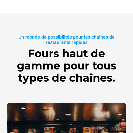
SPEED.Plate
SPEED.Marks
Un monde de possibilités pour les chaînes de
restaurants rapides
TG360
XUC270
Fours haut de
gamme pour tous
types de chaînes.
Comb spatula
SPEED.Basket MEDIUM
XUC167
TG127