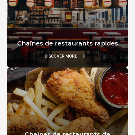
SPRAY&Rinse
Chaînes de restaurants rapides
DB1044A0
DISCOVER MORE
Chaînes de restaurants de