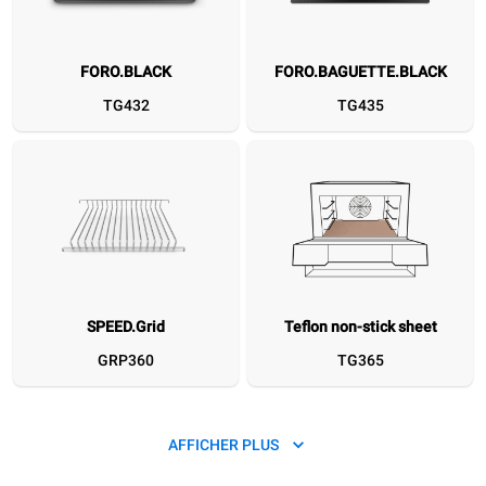
FORO.BLACK
FORO.BAGUETTE.BLACK
FORO.BLACK
FORO.BAGUETTE.BLACK
SPEED.Grid
Teflon non-stick sheet
SPEED.Plate
SPEED.Marks
Comb spatula
SPEED.Basket
S
TG432
TG435
TG432
TG435
GRP360
TG365
TG360
XUC270
XUC167
TG127
SPEED.Grid
Teflon non-stick sheet
GRP360
TG365
AFFICHER PLUS