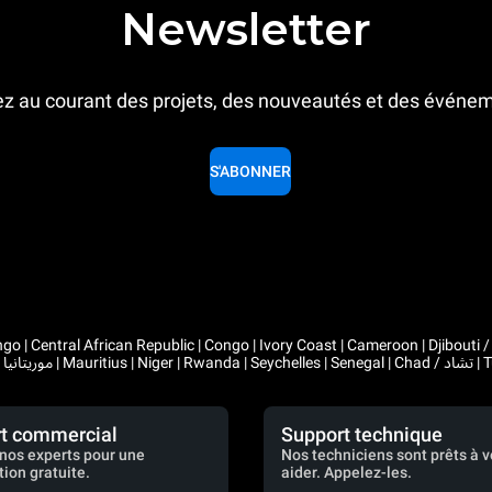
Newsletter
z au courant des projets, des nouveautés et des événe
S'ABONNER
 Congo | Ivory Coast | Cameroon | Djibouti / جيبوتي | Algeria / الجزائر | Gabon | Guinea | Equatorial Guinea 
t commercial
Support technique
nos experts pour une
Nos techniciens sont prêts à 
tion gratuite.
aider. Appelez-les.