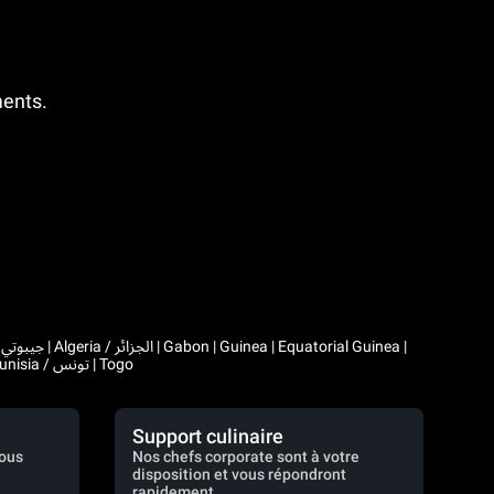
ments.
|
Comoros | Morocco / المغرب | Madagascar | Mali | Mauritania / موريتانيا | Mauritius | Niger | Rwanda | Seychelles | Senegal | Chad / تشاد | Tunisia / تونس | Togo
Support culinaire
vous
Nos chefs corporate sont à votre
disposition et vous répondront
rapidement.