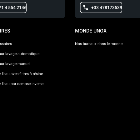
71 4 554 2146
+33 478173539
IRES
MONDE UNOX
ssoires
Nos bureaux dans le monde
our lavage automatique
our lavage manuel
l'eau avec filtres à résine
e l'eau par osmose inverse