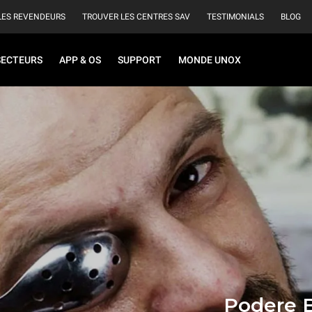
LES REVENDEURS
TROUVER LES CENTRES SAV
TESTIMONIALS
BLOG
SECTEURS
APP & OS
SUPPORT
MONDE UNOX
Podere B