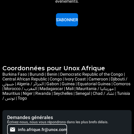
événements.
S'ABONNER
Coordonnées pour Unox Afrique
Burkina Faso | Burundi | Benin | Democratic Republic of the Congo |
Central African Republic | Congo | Ivory Coast | Cameroon | Djibouti /
جيبوتي | Algeria / الجزائر | Gabon | Guinea | Equatorial Guinea | Comoros
| Morocco / المغرب | Madagascar | Mali | Mauritania / موريتانيا |
Mauritius | Niger | Rwanda | Seychelles | Senegal | Chad / تشاد | Tunisia
/ تونس | Togo
Demandes générales
Écrivez-nous, nous vous répondrons dans les plus brefs délais.
info.afrique.fr@unox.com