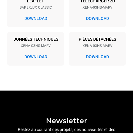
LEAFLET
TÉLÉCHARGER 2D
BAKERLUX CLASSIC
XENA-03HS-MARV
Espace entre les plaques
75 mm
DOWNLOAD
DOWNLOAD
Alimentation
DONNÉES TECHNIQUES
PIÈCES DÉTACHÉES
XENA-03HS-MARV
XENA-03HS-MARV
Tension
Énergie électrique
230V 1N~
3 kW
DOWNLOAD
DOWNLOAD
Fréquence
Type de prise
50 / 60 Hz
Schuko | H07RN-F
Newsletter
Restez au courant des projets, des nouveautés et des