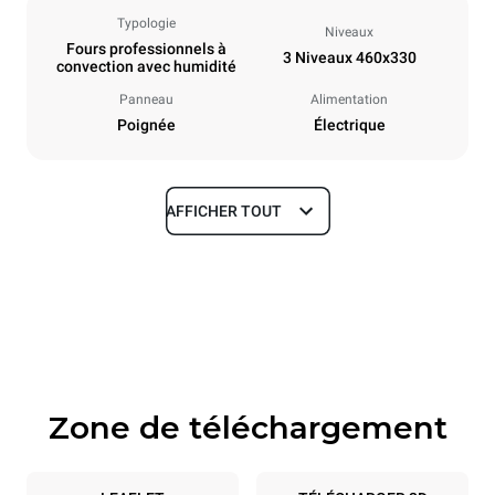
Typologie
Niveaux
Fours professionnels à
3 Niveaux 460x330
convection avec humidité
Panneau
Alimentation
Poignée
Électrique
AFFICHER TOUT
Dimensions
Largeur
Profondeur
600 mm
612 mm
Hauteur
Poids
467 mm
34 kg
Zone de téléchargement
Caractéristiques de la plaque
Nombre de plaques
Taille de la plaque
3
460x330