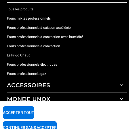
Tous les produits
Fours mixtes professionnels
Fours professionnels à cuisson accélérée
Fours professionnels à convection avec humidité
Fours professionnels à convection
Le Frigo Chaud
Fours professionnels électriques
Fours professionnels gaz
ACCESSOIRES
MONDE UNOX
Tous les accessoires
Détergents pour lavage automatique
SUPPORT
ACCEPTER TOUT
Nos bureaux dans le monde
Détergents pour lavage manuel
Traitement de l'eau avec filtres à résine
Garantie Unox
CONTINUER SANS ACCEPTER