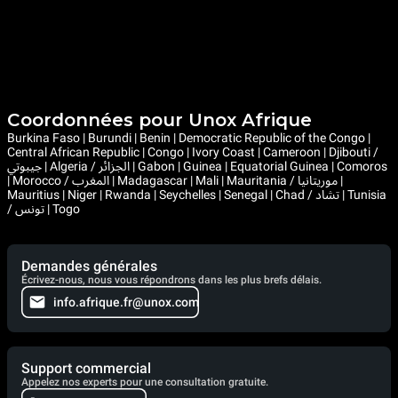
Coordonnées pour Unox Afrique
Burkina Faso | Burundi | Benin | Democratic Republic of the Congo |
Central African Republic | Congo | Ivory Coast | Cameroon | Djibouti /
جيبوتي | Algeria / الجزائر | Gabon | Guinea | Equatorial Guinea | Comoros
| Morocco / المغرب | Madagascar | Mali | Mauritania / موريتانيا |
Mauritius | Niger | Rwanda | Seychelles | Senegal | Chad / تشاد | Tunisia
/ تونس | Togo
Demandes générales
Écrivez-nous, nous vous répondrons dans les plus brefs délais.
info.afrique.fr@unox.com
Support commercial
Appelez nos experts pour une consultation gratuite.