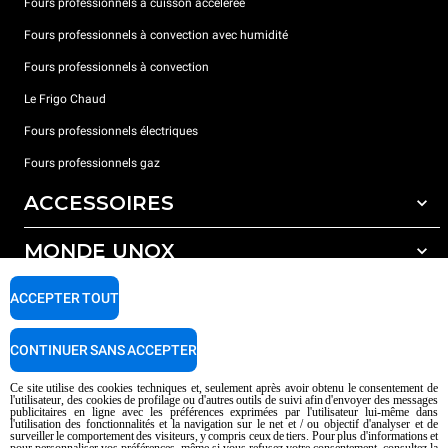
Fours professionnels à cuisson accélérée
Fours professionnels à convection avec humidité
Fours professionnels à convection
Le Frigo Chaud
Fours professionnels électriques
Fours professionnels gaz
ACCESSOIRES
MONDE UNOX
Tous les accessoires
Détergents pour lavage automatique
SUPPORT
ACCEPTER TOUT
Nos bureaux dans le monde
Détergents pour lavage manuel
Traitement de l'eau avec filtres à résine
Garantie Unox
CONTINUER SANS ACCEPTER
Traitement de l'eau par osmose inverse
Trouver les Revendeurs
Ce site utilise des cookies techniques et, seulement après avoir obtenu le consentement de
l'utilisateur, des cookies de profilage ou d'autres outils de suivi afin d'envoyer des messages
Trouver les Centres SAV
publicitaires en ligne avec les préférences exprimées par l'utilisateur lui-même dans
l'utilisation des fonctionnalités et la navigation sur le net et / ou objectif d'analyser et de
AI Content Disclaimer
Privacy policy
Cookie policy
surveiller le comportement des visiteurs, y compris ceux de tiers. Pour plus d'informations et