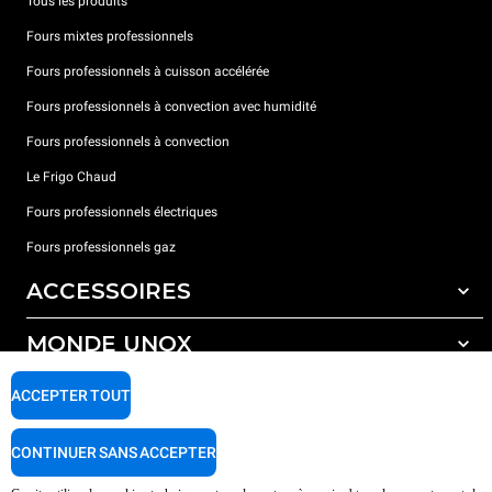
Tous les produits
Fours mixtes professionnels
Fours professionnels à cuisson accélérée
Fours professionnels à convection avec humidité
Fours professionnels à convection
Le Frigo Chaud
Fours professionnels électriques
Fours professionnels gaz
ACCESSOIRES
MONDE UNOX
Tous les accessoires
Détergents pour lavage automatique
SUPPORT
ACCEPTER TOUT
Nos bureaux dans le monde
Détergents pour lavage manuel
Traitement de l'eau avec filtres à résine
Garantie Unox
CONTINUER SANS ACCEPTER
Traitement de l'eau par osmose inverse
Trouver les Revendeurs