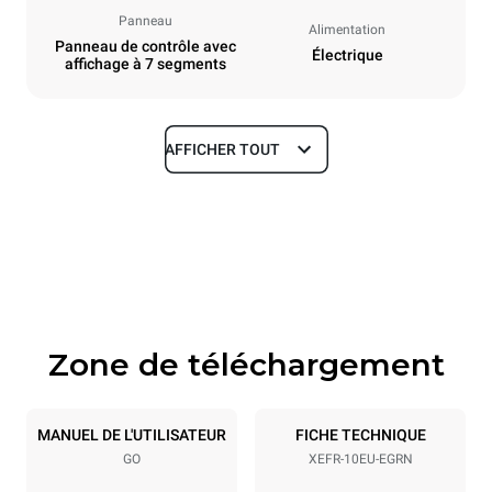
Panneau
Alimentation
Panneau de contrôle avec
Électrique
affichage à 7 segments
AFFICHER TOUT
Dimensions
Largeur
Profondeur
800 mm
811 mm
Hauteur
Poids
952 mm
96 kg
Zone de téléchargement
Caractéristiques de la plaque
Nombre de plaques
Taille de la plaque
10
600x400
MANUEL DE L'UTILISATEUR
FICHE TECHNIQUE
GO
XEFR-10EU-EGRN
Espace entre les plaques
75 mm