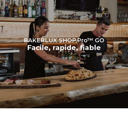
il est connecté; ces
dernières peuvent être
éliminées en choisissant
d'acheter de l'énergie
produite à partir de sources
renouvelables.
Greenhouse
Gas Protocol
BAKERLUX SHOP.Pro™ GO
Facile, rapide, fiable