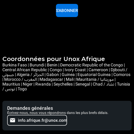
S'ABONNER
Coordonnées pour Unox Afrique
Burkina Faso | Burundi | Benin | Democratic Republic of the Congo |
Central African Republic | Congo | Ivory Coast | Cameroon | Djibouti /
جيبوتي | Algeria / الجزائر | Gabon | Guinea | Equatorial Guinea | Comoros
| Morocco / المغرب | Madagascar | Mali | Mauritania / موريتانيا |
Mauritius | Niger | Rwanda | Seychelles | Senegal | Chad / تشاد | Tunisia
/ تونس | Togo
Demandes générales
Écrivez-nous, nous vous répondrons dans les plus brefs délais.
info.afrique.fr@unox.com