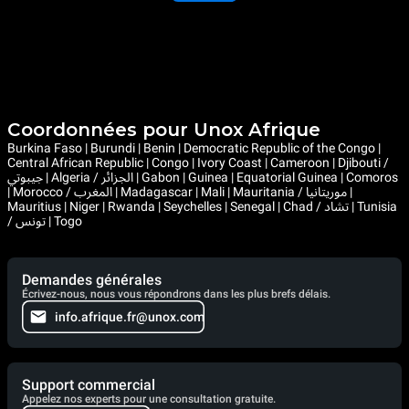
Coordonnées pour Unox Afrique
Burkina Faso | Burundi | Benin | Democratic Republic of the Congo |
Central African Republic | Congo | Ivory Coast | Cameroon | Djibouti /
جيبوتي | Algeria / الجزائر | Gabon | Guinea | Equatorial Guinea | Comoros
| Morocco / المغرب | Madagascar | Mali | Mauritania / موريتانيا |
Mauritius | Niger | Rwanda | Seychelles | Senegal | Chad / تشاد | Tunisia
/ تونس | Togo
Demandes générales
Écrivez-nous, nous vous répondrons dans les plus brefs délais.
info.afrique.fr@unox.com
Support commercial
Appelez nos experts pour une consultation gratuite.