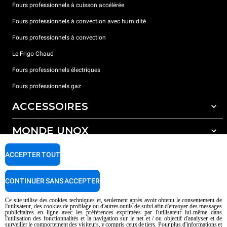
Fours professionnels à cuisson accélérée
Fours professionnels à convection avec humidité
Fours professionnels à convection
Le Frigo Chaud
Fours professionnels électriques
Fours professionnels gaz
ACCESSOIRES
MONDE UNOX
Tous les accessoires
Détergents pour lavage automatique
SUPPORT
ACCEPTER TOUT
Nos bureaux dans le monde
Détergents pour lavage manuel
Traitement de l'eau avec filtres à résine
Garantie Unox
CONTINUER SANS ACCEPTER
Traitement de l'eau par osmose inverse
Trouver les Revendeurs
Ce site utilise des cookies techniques et, seulement après avoir obtenu le consentement de
l'utilisateur, des cookies de profilage ou d'autres outils de suivi afin d'envoyer des messages
Trouver les Centres SAV
publicitaires en ligne avec les préférences exprimées par l'utilisateur lui-même dans
l'utilisation des fonctionnalités et la navigation sur le net et / ou objectif d'analyser et de
AI Content Disclaimer
Privacy policy
Cookie policy
surveiller le comportement des visiteurs, y compris ceux de tiers. Pour plus d'informations et