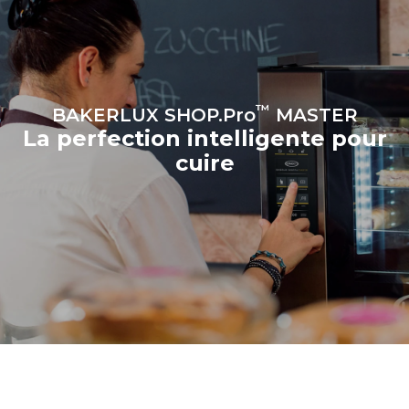
four (300 jours/an) :
8 demi-charges de
croissants
™
BAKERLUX SHOP.Pro
MASTER
La perfection intelligente pour
cuire