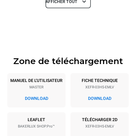
AFFICHER TOUT
Dimensions
Largeur
Profondeur
600 mm
669 mm
Hauteur
Poids
427 mm
36 kg
Zone de téléchargement
Caractéristiques de la plaque
Nombre de plaques
Taille de la plaque
3
460x330
MANUEL DE L'UTILISATEUR
FICHE TECHNIQUE
MASTER
XEFR-03HS-EMLV
Espace entre les plaques
75 mm
DOWNLOAD
DOWNLOAD
Alimentation
LEAFLET
TÉLÉCHARGER 2D
BAKERLUX SHOP.Pro™
XEFR-03HS-EMLV
Tension
Énergie électrique