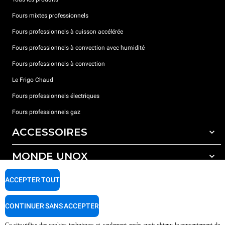
Fours mixtes professionnels
Fours professionnels à cuisson accélérée
Fours professionnels à convection avec humidité
Fours professionnels à convection
Le Frigo Chaud
Fours professionnels électriques
Fours professionnels gaz
ACCESSOIRES
MONDE UNOX
Tous les accessoires
Détergents pour lavage automatique
SUPPORT
ACCEPTER TOUT
Nos bureaux dans le monde
Détergents pour lavage manuel
Traitement de l'eau avec filtres à résine
Garantie Unox
CONTINUER SANS ACCEPTER
Traitement de l'eau par osmose inverse
Trouver les Revendeurs