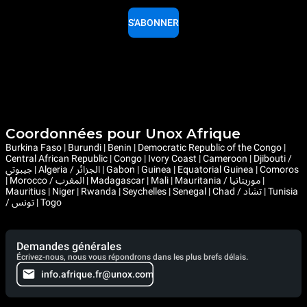
S'ABONNER
Coordonnées pour Unox Afrique
Burkina Faso | Burundi | Benin | Democratic Republic of the Congo |
Central African Republic | Congo | Ivory Coast | Cameroon | Djibouti /
جيبوتي | Algeria / الجزائر | Gabon | Guinea | Equatorial Guinea | Comoros
| Morocco / المغرب | Madagascar | Mali | Mauritania / موريتانيا |
Mauritius | Niger | Rwanda | Seychelles | Senegal | Chad / تشاد | Tunisia
/ تونس | Togo
Demandes générales
Écrivez-nous, nous vous répondrons dans les plus brefs délais.
info.afrique.fr@unox.com