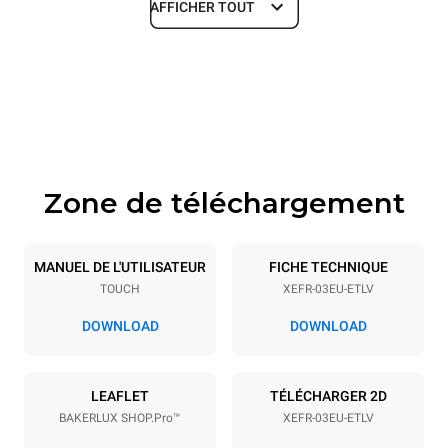
AFFICHER TOUT
Dimensions
Largeur
Profondeur
800 mm
811 mm
Hauteur
Poids
427 mm
46 kg
Zone de téléchargement
Caractéristiques de la plaque
Nombre de plaques
Taille de la plaque
3
600x400
MANUEL DE L'UTILISATEUR
FICHE TECHNIQUE
TOUCH
XEFR-03EU-ETLV
Espace entre les plaques
75 mm
DOWNLOAD
DOWNLOAD
Alimentation
LEAFLET
TÉLÉCHARGER 2D
BAKERLUX SHOP.Pro™
XEFR-03EU-ETLV
Tension
Énergie électrique