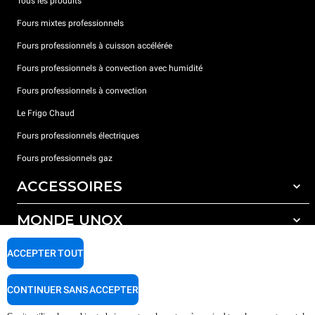
Tous les produits
Fours mixtes professionnels
Fours professionnels à cuisson accélérée
Fours professionnels à convection avec humidité
Fours professionnels à convection
Le Frigo Chaud
Fours professionnels électriques
Fours professionnels gaz
ACCESSOIRES
MONDE UNOX
Tous les accessoires
Détergents pour lavage automatique
SUPPORT
ACCEPTER TOUT
Nos bureaux dans le monde
Détergents pour lavage manuel
Traitement de l'eau avec filtres à résine
Garantie Unox
CONTINUER SANS ACCEPTER
Traitement de l'eau par osmose inverse
Trouver les Revendeurs