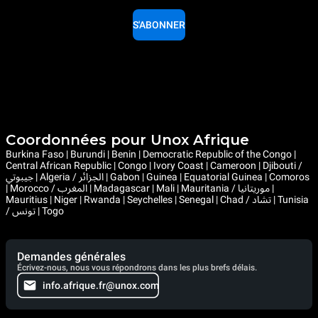
S'ABONNER
Coordonnées pour Unox Afrique
Burkina Faso | Burundi | Benin | Democratic Republic of the Congo |
Central African Republic | Congo | Ivory Coast | Cameroon | Djibouti /
جيبوتي | Algeria / الجزائر | Gabon | Guinea | Equatorial Guinea | Comoros
| Morocco / المغرب | Madagascar | Mali | Mauritania / موريتانيا |
Mauritius | Niger | Rwanda | Seychelles | Senegal | Chad / تشاد | Tunisia
/ تونس | Togo
Demandes générales
Écrivez-nous, nous vous répondrons dans les plus brefs délais.
info.afrique.fr@unox.com