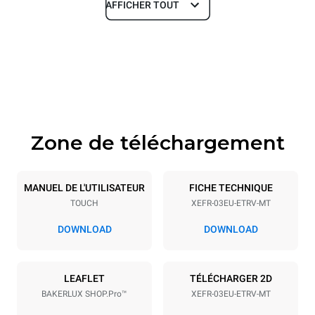
AFFICHER TOUT
Dimensions
Largeur
Profondeur
800 mm
811 mm
Hauteur
Poids
427 mm
46 kg
Zone de téléchargement
Caractéristiques de la plaque
Nombre de plaques
Taille de la plaque
3
600x400
MANUEL DE L'UTILISATEUR
FICHE TECHNIQUE
TOUCH
XEFR-03EU-ETRV-MT
Espace entre les plaques
75 mm
DOWNLOAD
DOWNLOAD
Alimentation
LEAFLET
TÉLÉCHARGER 2D
BAKERLUX SHOP.Pro™
XEFR-03EU-ETRV-MT
Tension
Énergie électrique