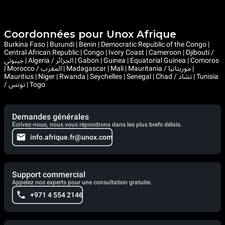
Coordonnées pour Unox Afrique
Burkina Faso | Burundi | Benin | Democratic Republic of the Congo |
Central African Republic | Congo | Ivory Coast | Cameroon | Djibouti /
جيبوتي | Algeria / الجزائر | Gabon | Guinea | Equatorial Guinea | Comoros
| Morocco / المغرب | Madagascar | Mali | Mauritania / موريتانيا |
Mauritius | Niger | Rwanda | Seychelles | Senegal | Chad / تشاد | Tunisia
/ تونس | Togo
Demandes générales
Écrivez-nous, nous vous répondrons dans les plus brefs délais.
info.afrique.fr@unox.com
Support commercial
Appelez nos experts pour une consultation gratuite.
+971 4 554 2146