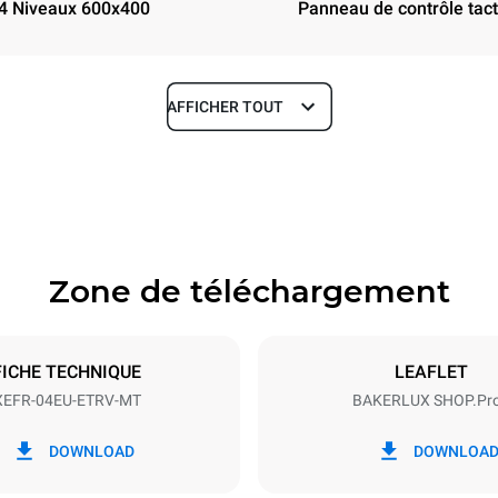
4 Niveaux 600x400
Panneau de contrôle tacti
AFFICHER TOUT
Profondeur
811 mm
Zone de téléchargement
aques
Taille de la plaque
600x400
FICHE TECHNIQUE
LEAFLET
XEFR-04EU-ETRV-MT
BAKERLUX SHOP.Pr
Énergie électrique
~ / 220-240V 3~ / 220-240V
6,9 kW
DOWNLOAD
DOWNLOA