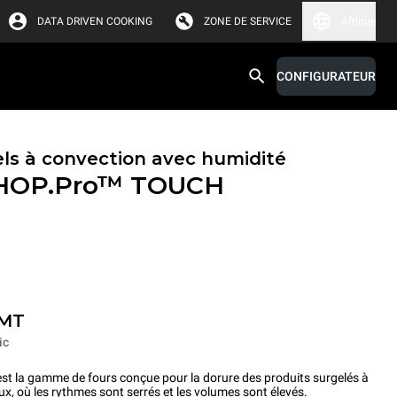
DATA DRIVEN COOKING
ZONE DE SERVICE
Afrique
CONFIGURATEUR
els à convection avec humidité
HOP.Pro™
TOUCH
-MT
ic
la gamme de fours conçue pour la dorure des produits surgelés à
ux, où les rythmes sont serrés et les volumes sont élevés.