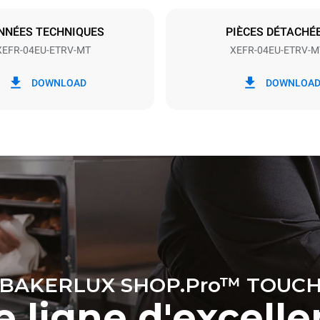
S
NNÉES TECHNIQUES
PIÈCES DÉTACHÉ
XEFR-04EU-ETRV-MT
XEFR-04EU-ETRV-M
ion en kWh
Émissions de CO2
DOWNLOAD
DOWNLOA
our
0 Kg CO2/jour
L'estimation inclut uniquemen
émissions directes produites p
Les émissions indirectes dép
réseau énergétique auquel il 
ces dernières peuvent être é
choisissant d'acheter de l'éne
à partir de sources renouvela
BAKERLUX SHOP.Pro™ TOUC
 ligne d'excell