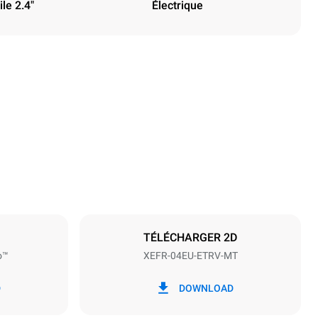
le 2.4"
Électrique
Hauteur
502 mm
Espace entre les plaques
75 mm
TÉLÉCHARGER 2D
o™
XEFR-04EU-ETRV-MT
Fréquence
50 / 60 Hz
D
DOWNLOAD