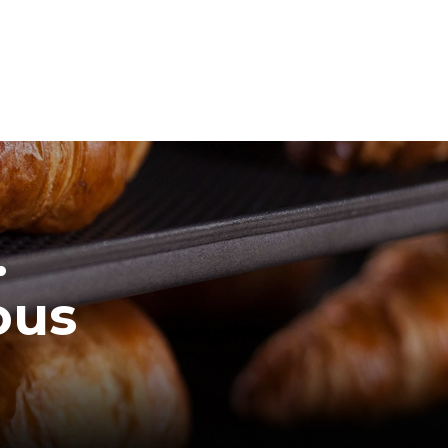
.
ous