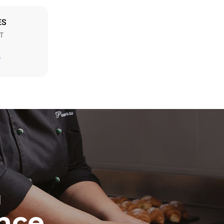
ES
T
D
t les
ar le four.
endent du
est connecté;
liminées en
rgie produite
bles.
H
ence