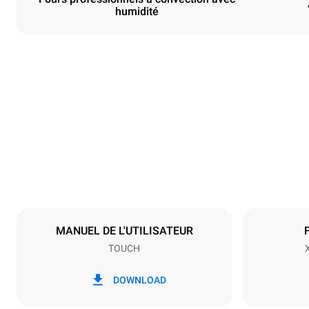
humidité
Dimensions
Largeur
800 mm
Poids
57 kg
Caractéristiques de la plaque
Nombre de pl
4
MANUEL DE L'UTILISATEUR
TOUCH
Alimentation
Tension
380-415V 3N
DOWNLOAD
1~