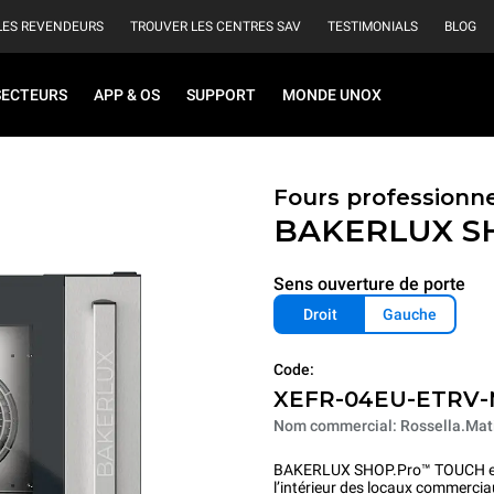
LES REVENDEURS
TROUVER LES CENTRES SAV
TESTIMONIALS
BLOG
SECTEURS
APP & OS
SUPPORT
MONDE UNOX
Fours professionn
BAKERLUX S
Sens ouverture de porte
Droit
Gauche
Code:
XEFR-04EU-ETRV
Nom commercial: Rossella.Mat
BAKERLUX SHOP.Pro™ TOUCH est 
l’intérieur des locaux commercia