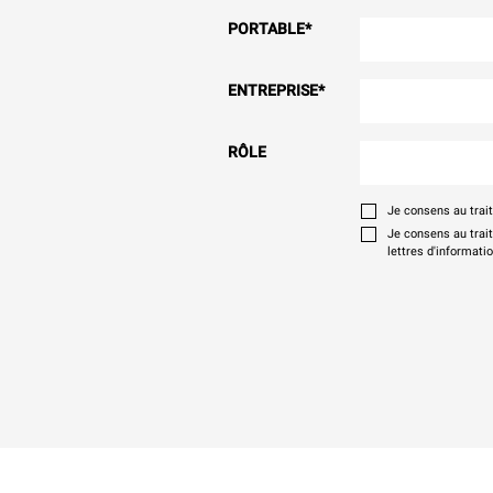
PORTABLE
*
ENTREPRISE
*
RÔLE
Je consens au tra
Je consens au trai
lettres d'informati