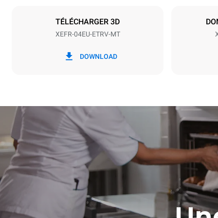
Type de prise
NON INCLU
TÉLÉCHARGER 3D
DO
XEFR-04EU-ETRV-MT
*
Consommation en kwh et émissions de
Consommat
DOWNLOAD
co2
7,9 kWh/j
Une