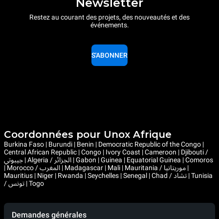
Newsletter
Restez au courant des projets, des nouveautés et des
événements.
S'ABONNER
Coordonnées pour Unox Afrique
Burkina Faso | Burundi | Benin | Democratic Republic of the Congo |
Central African Republic | Congo | Ivory Coast | Cameroon | Djibouti /
جيبوتي | Algeria / الجزائر | Gabon | Guinea | Equatorial Guinea | Comoros
| Morocco / المغرب | Madagascar | Mali | Mauritania / موريتانيا |
Mauritius | Niger | Rwanda | Seychelles | Senegal | Chad / تشاد | Tunisia
/ تونس | Togo
Demandes générales