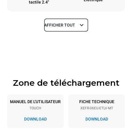
tactile 2.4"
AFFICHER TOUT
Dimensions
Largeur
Profondeur
800 mm
811 mm
Hauteur
Poids
682 mm
72 kg
Zone de téléchargement
Caractéristiques de la plaque
Nombre de plaques
Taille de la plaque
6
600x400
MANUEL DE L'UTILISATEUR
FICHE TECHNIQUE
TOUCH
XEFR-06EU-ETLV-MT
Espace entre les plaques
75 mm
DOWNLOAD
DOWNLOAD