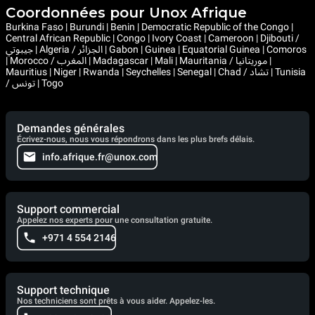
Coordonnées pour Unox Afrique
Burkina Faso | Burundi | Benin | Democratic Republic of the Congo |
Central African Republic | Congo | Ivory Coast | Cameroon | Djibouti /
جيبوتي | Algeria / الجزائر | Gabon | Guinea | Equatorial Guinea | Comoros
| Morocco / المغرب | Madagascar | Mali | Mauritania / موريتانيا |
Mauritius | Niger | Rwanda | Seychelles | Senegal | Chad / تشاد | Tunisia
/ تونس | Togo
Demandes générales
Écrivez-nous, nous vous répondrons dans les plus brefs délais.
info.afrique.fr@unox.com
Support commercial
Appelez nos experts pour une consultation gratuite.
+971 4 554 2146
Support technique
Nos techniciens sont prêts à vous aider. Appelez-les.