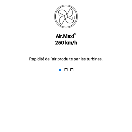
éliminées en choisissant
d'acheter de l'énergie
produite à partir de sources
renouvelables.
Greenhouse
Gas Protocol
Estimation calculée sur la base
Estimation calculée sur la base
d'une utilisation quotidienne du
des nettoyages hebdomadaires
™
Air.Maxi
four (300 jours/an) :
suivants (42 semaines/an) :
250 km/h
8 demi-charges de
1 nettoyage rapide
croissants
Rapidité de l'air produite par les turbines.