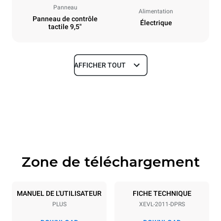
Panneau
Alimentation
Panneau de contrôle
Électrique
tactile 9,5"
AFFICHER TOUT
Dimensions
Largeur
Profondeur
892 mm
925 mm
Hauteur
Poids
1875 mm
292 kg
Zone de téléchargement
Caractéristiques de la plaque
Nombre de plaques
Taille de la plaque
20
GN 1/1
MANUEL DE L'UTILISATEUR
FICHE TECHNIQUE
PLUS
XEVL-2011-DPRS
Espace entre les plaques
67 mm