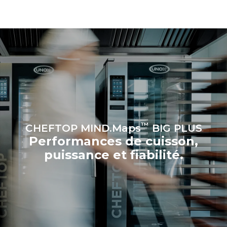
dernières peuvent être
éliminées en choisissant
d'acheter de l'énergie
produite à partir de sources
renouvelables.
Greenhouse
Gas Protocol
Estimation calculée sur la base
Estimation calculée sur la base
d'une utilisation quotidienne du
des nettoyages hebdomadaires
four (365 jours/an) :
suivants (52 semaines/an) :
6 pleines charges de
7 nettoyages longs
poulets rôtis
6 pleines charges de
cuissons vapeur
™
CHEFTOP MIND.Maps
BIG PLUS
Performances de cuisson,
puissance et fiabilité.