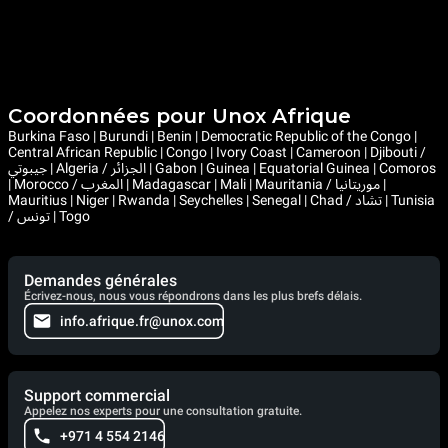
Coordonnées pour Unox Afrique
Burkina Faso | Burundi | Benin | Democratic Republic of the Congo |
Central African Republic | Congo | Ivory Coast | Cameroon | Djibouti /
جيبوتي | Algeria / الجزائر | Gabon | Guinea | Equatorial Guinea | Comoros
| Morocco / المغرب | Madagascar | Mali | Mauritania / موريتانيا |
Mauritius | Niger | Rwanda | Seychelles | Senegal | Chad / تشاد | Tunisia
/ تونس | Togo
Demandes générales
Écrivez-nous, nous vous répondrons dans les plus brefs délais.
info.afrique.fr@unox.com
Support commercial
Appelez nos experts pour une consultation gratuite.
+971 4 554 2146