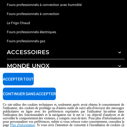
Fours professionnels à convection avec humidité
Fours professionnels à convection
Le Frigo Chaud
Fours professionnels électriques
Fours professionnels gaz
ACCESSOIRES
MONDE UNOX
Tous les accessoires
Détergents pour lavage automatique
SUPPORT
ACCEPTER TOUT
Nos bureaux dans le monde
Détergents pour lavage manuel
Traitement de l'eau avec filtres à résine
Garantie Unox
CONTINUER SANS ACCEPTER
Traitement de l'eau par osmose inverse
Trouver les Revendeurs
Ce site utilise des cookies techniques et, seulement après avoir obtenu le consentement de
l'utilisateur, des cookies de profilage ou d'autres outils de suivi afin d'envoyer des messages
Trouver les Centres SAV
publicitaires en ligne avec les préférences exprimées par l'utilisateur lui-même dans
l'utilisation des fonctionnalités et la navigation sur le net et / ou objectif d'analyser et de
AI Content Disclaimer
Privacy policy
Cookie policy
surveiller le comportement des visiteurs, y compris ceux de tiers. Pour plus d'informations et
pour personnaliser vos préférences, même si vous refusez votre consentement, consultez la
Droits d'auteurt 2026 UNOX SpA Tous droits réservés. Reg.Papova n °
page
Plus d'information
. Si vous avez l'intention de consentir à l'installation de cookies (à