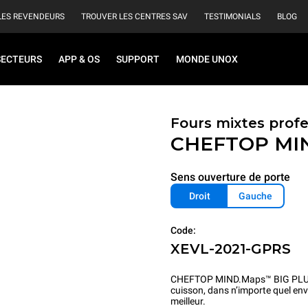
LES REVENDEURS
TROUVER LES CENTRES SAV
TESTIMONIALS
BLOG
SECTEURS
APP & OS
SUPPORT
MONDE UNOX
Fours mixtes profe
CHEFTOP MI
Sens ouverture de porte
Droit
Gauche
Code:
XEVL-2021-GPRS
CHEFTOP MIND.Maps™ BIG PLUS est
cuisson, dans n’importe quel env
meilleur.