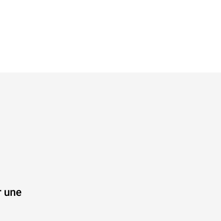
r une
.