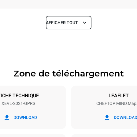
AFFICHER TOUT
Profondeur
1164 mm
Zone de téléchargement
aques
Taille de la plaque
GN 2/1
FICHE TECHNIQUE
LEAFLET
XEVL-2021-GPRS
CHEFTOP MIND.Map
Énergie électrique
N~
2,6 kW
DOWNLOAD
DOWNLOA
inale du gaz max.
Type de prise
 MJ/h)
Schuko | ✓