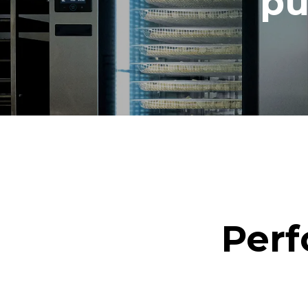
pu
7 nettoya
Perf