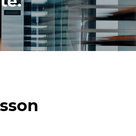
té.
isson