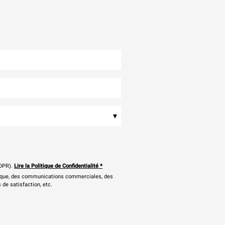
▾
DPR).
Lire la Politique de Confidentialité
*
onique, des communications commerciales, des
 de satisfaction, etc.