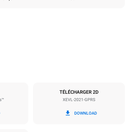
Hauteur
1875 mm
Espace entre les plaques
67 mm
TÉLÉCHARGER 2D
s™
XEVL-2021-GPRS
Fréquence
50 / 60 Hz
D
DOWNLOAD