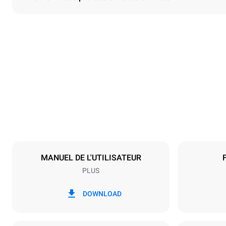
Dimensions
Largeur
892 mm
Poids
363 kg
Caractéristiques de la plaque
Nombre de pl
20
MANUEL DE L'UTILISATEUR
PLUS
Alimentation
Tension
220-240V 1
DOWNLOAD
Puissance nom
90 kW (324