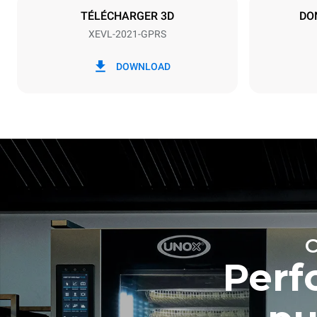
TÉLÉCHARGER 3D
DO
XEVL-2021-GPRS
*
Consommation en kwh et émissions de
Consommat
co2
DOWNLOAD
384,6 kWh
Perf
Estimation 
hebdomadai