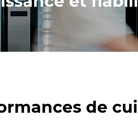
issance et fiabili
ges longs
ormances de cu