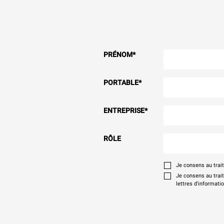
PRÉNOM
*
PORTABLE
*
ENTREPRISE
*
RÔLE
Je consens au tra
Je consens au trai
lettres d'informati