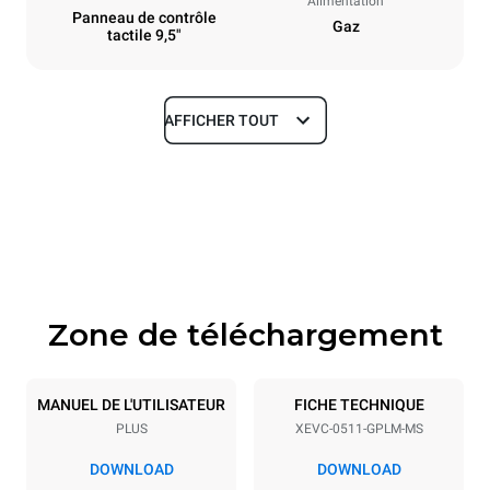
Alimentation
Panneau de contrôle
Gaz
tactile 9,5"
AFFICHER TOUT
Dimensions
Largeur
Profondeur
750 mm
783 mm
Hauteur
Poids
675 mm
83 kg
Zone de téléchargement
Caractéristiques de la plaque
Nombre de plaques
Taille de la plaque
5
GN 1/1
MANUEL DE L'UTILISATEUR
FICHE TECHNIQUE
PLUS
XEVC-0511-GPLM-MS
Espace entre les plaques
67 mm
DOWNLOAD
DOWNLOAD