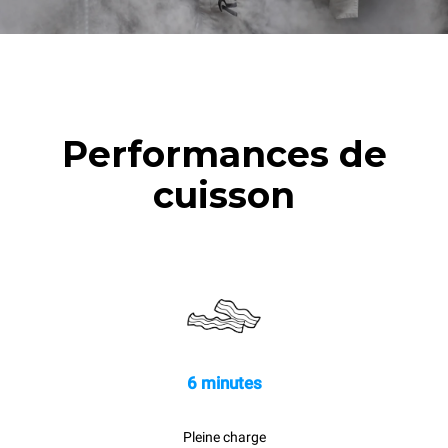
cuissons vapeur
2 heures à four vide à 180
°C
Performances de
cuisson
6 minutes
Pleine charge