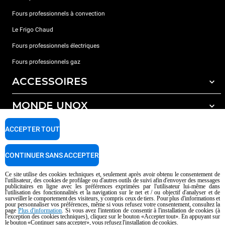
Fours professionnels à convection
Le Frigo Chaud
Fours professionnels électriques
Fours professionnels gaz
ACCESSOIRES
MONDE UNOX
Tous les accessoires
Détergents pour lavage automatique
SUPPORT
ACCEPTER TOUT
Nos bureaux dans le monde
Détergents pour lavage manuel
Traitement de l'eau avec filtres à résine
Garantie Unox
CONTINUER SANS ACCEPTER
Traitement de l'eau par osmose inverse
Trouver les Revendeurs
Ce site utilise des cookies techniques et, seulement après avoir obtenu le consentement de
l'utilisateur, des cookies de profilage ou d'autres outils de suivi afin d'envoyer des messages
Trouver les Centres SAV
publicitaires en ligne avec les préférences exprimées par l'utilisateur lui-même dans
l'utilisation des fonctionnalités et la navigation sur le net et / ou objectif d'analyser et de
AI Content Disclaimer
Privacy policy
Cookie policy
surveiller le comportement des visiteurs, y compris ceux de tiers. Pour plus d'informations et
pour personnaliser vos préférences, même si vous refusez votre consentement, consultez la
Droits d'auteurt 2026 UNOX SpA Tous droits réservés. Reg.Papova n °
page
Plus d'information
. Si vous avez l'intention de consentir à l'installation de cookies (à
l'exception des cookies techniques), cliquez sur le bouton «Accepter tout». En appuyant sur
04230750285 - REA Padova 372835 - Cap. 5.000.000 € iv - P.IVA / CF
le bouton «Continuer sans accepter», vous refusez l'installation de cookies.
04230750285 - IT WEEE Reg. No. IT08020000000377