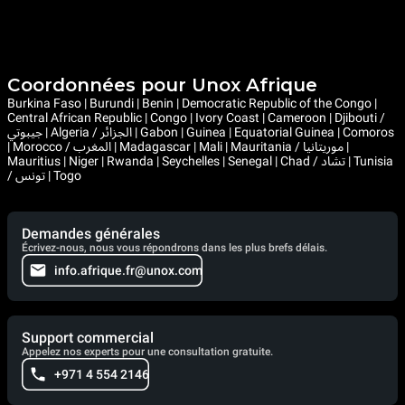
Coordonnées pour Unox Afrique
Burkina Faso | Burundi | Benin | Democratic Republic of the Congo |
Central African Republic | Congo | Ivory Coast | Cameroon | Djibouti /
جيبوتي | Algeria / الجزائر | Gabon | Guinea | Equatorial Guinea | Comoros
| Morocco / المغرب | Madagascar | Mali | Mauritania / موريتانيا |
Mauritius | Niger | Rwanda | Seychelles | Senegal | Chad / تشاد | Tunisia
/ تونس | Togo
Demandes générales
Écrivez-nous, nous vous répondrons dans les plus brefs délais.
info.afrique.fr@unox.com
Support commercial
Appelez nos experts pour une consultation gratuite.
+971 4 554 2146